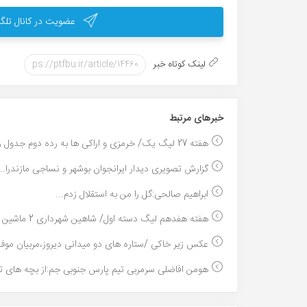
عضویت در کانال تلگر
لینک کوتاه خبر
خبر‌های مرتبط
هفته 27 لیگ یک/ خرمزی و اراکی ها به رده دوم جدول ر...
گزارش تصویرى دیدار ایرانجوان بوشهر و نساجى مازندرا...
ابراهیم صالحی:گل را من به استقلال زدم...
هفته هفدهم لیگ دسته اول/ شاهین شهرداری 2 ماشین سا...
عکس زیر خاکی /ستاره های دو میدانی دیروز،مربیان موف.
هومن افاضلی سرمربی تیم پارس جنوبی جم:از بچه های تی