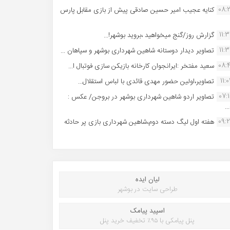
08:
کنایه عجیب امیر حسین صادقی پیش از بازی مقابل پارس
11:
گزارش روز/گنج میخواهید ،بروید بوشهر!...
11:
تصاویر دیدار دوستانه شاهین شهردارى بوشهر و سپاهان ...
08:
سعید مفتخر :ایرانجوان کارخانه بازیکن سازی فوتبال ا...
11:0
تصاویر،اولین حضور مهدی قائدی با لباس استقلال...
07:
تصاویر اردو شاهین شهرداری بوشهر در بروجن/ عکس :
..
09:
هفته اول لیگ دسته دوم،شاهین شهرداری بازی پر حادثه
لیان ایده
طراحی سایت در بوشهر
اسپید پیامک
پنل پیامکی با ۹۵٪ تخفیف خرید پنل