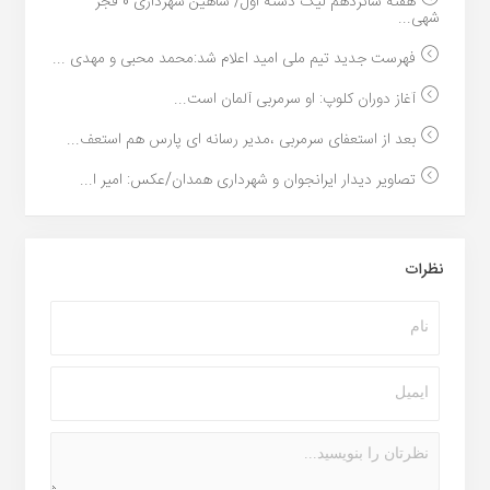
هفته شانزدهم لیگ دسته اول/ شاهین شهرداری 0 فجر
شهی...
فهرست جدید تیم ملی امید اعلام شد:محمد محبی و مهدی ...
آغاز دوران کلوپ: او سرمربی آلمان است...
بعد از استعفای سرمربی ،مدیر رسانه ای پارس هم استعف...
تصاویر دیدار ایرانجوان و شهرداری همدان/عکس: امیر ا...
نظرات