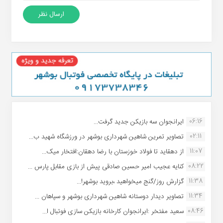
06:16
ایرانجوان سه بازیکن جدید گرفت...
02:11
تصاویر تمرین شاهین شهردارى بوشهر در ورزشگاه شهید ب...
11:07
از دهقاید تا فولاد خوزستان با رضا دهقان:افتخار میک...
08:22
کنایه عجیب امیر حسین صادقی پیش از بازی مقابل پارس ...
11:38
گزارش روز/گنج میخواهید ،بروید بوشهر!...
11:34
تصاویر دیدار دوستانه شاهین شهردارى بوشهر و سپاهان ...
08:46
سعید مفتخر :ایرانجوان کارخانه بازیکن سازی فوتبال ا...