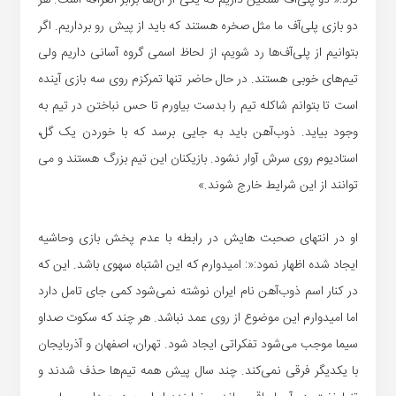
کرد:« دو پلی‌اف سنگین داریم که یکی از آن‌ها برابر الغرافه است. هر
دو بازی پلی‌آف ما مثل صخره هستند که باید از پیش رو برداریم. اگر
بتوانیم از پلی‌آف‌ها رد شویم، از لحاظ اسمی گروه آسانی داریم ولی
تیم‌های خوبی هستند. در حال حاضر تنها تمرکزم روی سه بازی آینده
است تا بتوانم شاکله تیم را بدست بیاورم تا حس نباختن در تیم به
وجود بیاید. ذوب‌آهن باید به جایی برسد که با خوردن یک گل،
استادیوم روی سرش آوار نشود. بازیکنان این تیم بزرگ هستند و می
توانند از این شرایط خارج شوند.»
او در انتهای صحبت هایش در رابطه با عدم پخش بازی وحاشیه
ایجاد شده اظهار نمود:«: امیدوارم که این اشتباه سهوی باشد. این که
در کنار اسم ذوب‌آهن نام ایران نوشته نمی‌شود کمی جای تامل دارد
اما امیدوارم این موضوع از روی عمد نباشد. هر چند که سکوت صداو
سیما موجب می‌شود تفکراتی ایجاد شود. تهران، اصفهان و آذربایجان
با یکدیگر فرقی نمی‌کند. چند سال پیش همه تیم‌ها حذف شدند و