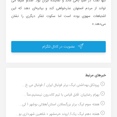
تنها نفت در آسیا باقی ماند و نماینده ایران بود. صداو سیما می
تواند از مردم اصفهان عذرخواهی کند و بیانیه‌ای دهد که این
اشتباهات سهوی بوده است اما سکوت تفکر دیگری را نشان
می‌دهد.»
عضویت در کانال تلگرام
خبر‌های مرتبط
پروتکل بهداشتی لیگ برتر فوتبال ایران / فوتبال می خ...
بهرام رضاییان: قابل قیاس با تیم کالدرون نیستیم،متأ...
هفته سوم لیگ برتر بزرگسالان استان/هلالی بوشهر 1 کی...
هفته دهم لیگ یک/ اروند خرمشهر ۰ شاهین شهرداری بو...