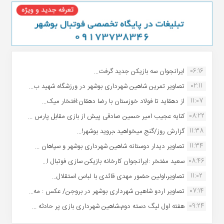
06:16
ایرانجوان سه بازیکن جدید گرفت...
02:11
تصاویر تمرین شاهین شهردارى بوشهر در ورزشگاه شهید ب...
11:07
از دهقاید تا فولاد خوزستان با رضا دهقان:افتخار میک...
08:22
کنایه عجیب امیر حسین صادقی پیش از بازی مقابل پارس ...
11:38
گزارش روز/گنج میخواهید ،بروید بوشهر!...
11:34
تصاویر دیدار دوستانه شاهین شهردارى بوشهر و سپاهان ...
08:46
سعید مفتخر :ایرانجوان کارخانه بازیکن سازی فوتبال ا...
11:02
تصاویر،اولین حضور مهدی قائدی با لباس استقلال...
07:14
تصاویر اردو شاهین شهرداری بوشهر در بروجن/ عکس : مه...
09:24
هفته اول لیگ دسته دوم،شاهین شهرداری بازی پر حادثه ...