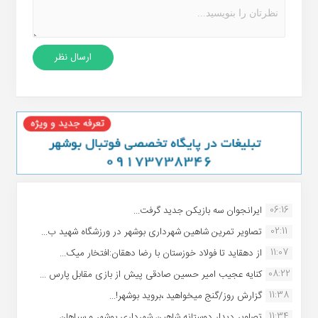
06:16
ایرانجوان سه بازیکن جدید گرفت...
02:11
تصاویر تمرین شاهین شهردارى بوشهر در ورزشگاه شهید ب...
11:07
از دهقاید تا فولاد خوزستان با رضا دهقان:افتخار میک...
08:22
کنایه عجیب امیر حسین صادقی پیش از بازی مقابل پارس ...
11:38
گزارش روز/گنج میخواهید ،بروید بوشهر!...
11:34
تصاویر دیدار دوستانه شاهین شهردارى بوشهر و سپاهان ...