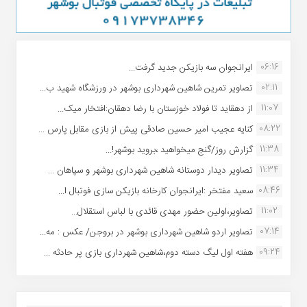
06:16
ایرانجوان سه بازیکن جدید گرفت...
02:11
تصاویر تمرین شاهین شهردارى بوشهر در ورزشگاه شهید ب...
11:07
از دهقاید تا فولاد خوزستان با رضا دهقان:افتخار میک...
08:22
کنایه عجیب امیر حسین صادقی پیش از بازی مقابل پارس ...
11:38
گزارش روز/گنج میخواهید ،بروید بوشهر!...
11:34
تصاویر دیدار دوستانه شاهین شهردارى بوشهر و سپاهان ...
08:46
سعید مفتخر :ایرانجوان کارخانه بازیکن سازی فوتبال ا...
11:02
تصاویر،اولین حضور مهدی قائدی با لباس استقلال...
07:14
تصاویر اردو شاهین شهرداری بوشهر در بروجن/ عکس : مه...
09:24
هفته اول لیگ دسته دوم،شاهین شهرداری بازی پر حادثه ...