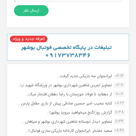
06:16
ایرانجوان سه بازیکن جدید گرفت...
02:11
تصاویر تمرین شاهین شهردارى بوشهر در ورزشگاه شهید ب...
11:07
از دهقاید تا فولاد خوزستان با رضا دهقان:افتخار میک...
08:22
کنایه عجیب امیر حسین صادقی پیش از بازی مقابل پارس ...
11:38
گزارش روز/گنج میخواهید ،بروید بوشهر!...
11:34
تصاویر دیدار دوستانه شاهین شهردارى بوشهر و سپاهان ...
08:46
سعید مفتخر :ایرانجوان کارخانه بازیکن سازی فوتبال ا...