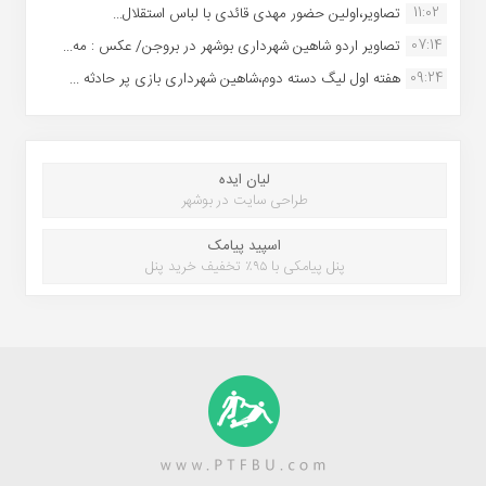
11:02
تصاویر،اولین حضور مهدی قائدی با لباس استقلال...
07:14
تصاویر اردو شاهین شهرداری بوشهر در بروجن/ عکس : مه...
09:24
هفته اول لیگ دسته دوم،شاهین شهرداری بازی پر حادثه ...
لیان ایده
طراحی سایت در بوشهر
اسپید پیامک
پنل پیامکی با ۹۵٪ تخفیف خرید پنل