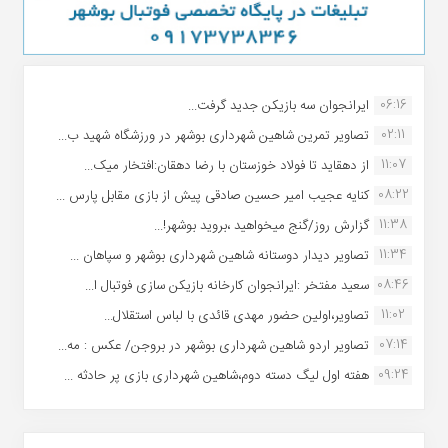
06:16
ایرانجوان سه بازیکن جدید گرفت...
02:11
تصاویر تمرین شاهین شهردارى بوشهر در ورزشگاه شهید ب...
11:07
از دهقاید تا فولاد خوزستان با رضا دهقان:افتخار میک...
08:22
کنایه عجیب امیر حسین صادقی پیش از بازی مقابل پارس ...
11:38
گزارش روز/گنج میخواهید ،بروید بوشهر!...
11:34
تصاویر دیدار دوستانه شاهین شهردارى بوشهر و سپاهان ...
08:46
سعید مفتخر :ایرانجوان کارخانه بازیکن سازی فوتبال ا...
11:02
تصاویر،اولین حضور مهدی قائدی با لباس استقلال...
07:14
تصاویر اردو شاهین شهرداری بوشهر در بروجن/ عکس : مه...
09:24
هفته اول لیگ دسته دوم،شاهین شهرداری بازی پر حادثه ...