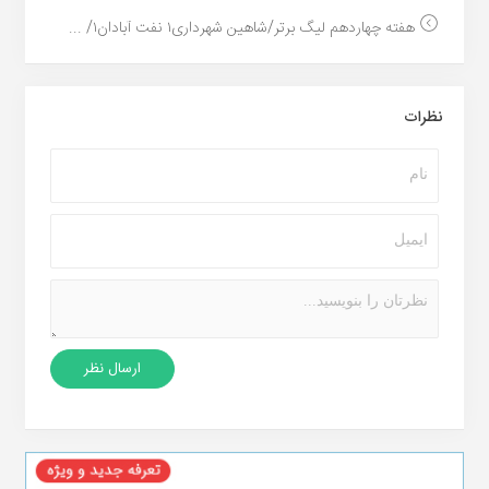
هفته چهاردهم لیگ برتر/شاهین شهرداری۱ نفت آبادان۱/ ...
نظرات