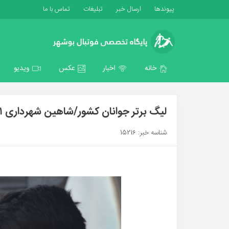
پیوندها
ارسال خبر
تبلیغات
تماس با ما
خانه
اخبار
عکس
ویدیو
لیگ برتر جوانان کشور/شاهین شهرداری ۱ صباقم ۲/عکس:امیراحمدی
شناسه خبر: 15216