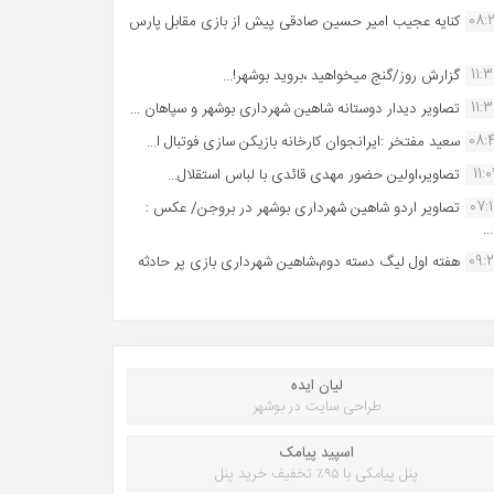
08:
کنایه عجیب امیر حسین صادقی پیش از بازی مقابل پارس
11:
گزارش روز/گنج میخواهید ،بروید بوشهر!...
11:
تصاویر دیدار دوستانه شاهین شهردارى بوشهر و سپاهان ...
08:
سعید مفتخر :ایرانجوان کارخانه بازیکن سازی فوتبال ا...
11:0
تصاویر،اولین حضور مهدی قائدی با لباس استقلال...
07:
تصاویر اردو شاهین شهرداری بوشهر در بروجن/ عکس :
..
09:
هفته اول لیگ دسته دوم،شاهین شهرداری بازی پر حادثه
لیان ایده
طراحی سایت در بوشهر
اسپید پیامک
پنل پیامکی با ۹۵٪ تخفیف خرید پنل