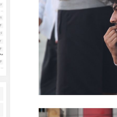
22
...
38
34
46
2
14
مه.
24
...