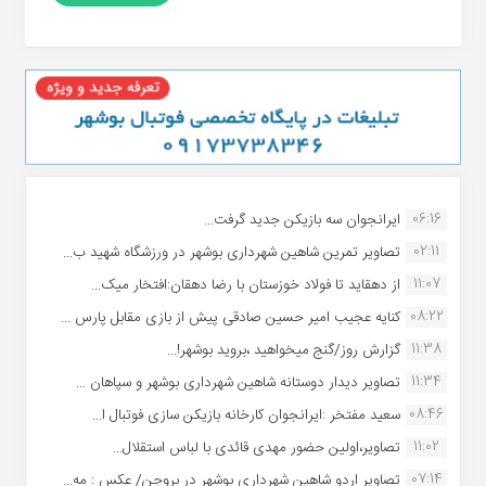
06:16
ایرانجوان سه بازیکن جدید گرفت...
02:11
تصاویر تمرین شاهین شهردارى بوشهر در ورزشگاه شهید ب...
11:07
از دهقاید تا فولاد خوزستان با رضا دهقان:افتخار میک...
08:22
کنایه عجیب امیر حسین صادقی پیش از بازی مقابل پارس ...
11:38
گزارش روز/گنج میخواهید ،بروید بوشهر!...
11:34
تصاویر دیدار دوستانه شاهین شهردارى بوشهر و سپاهان ...
08:46
سعید مفتخر :ایرانجوان کارخانه بازیکن سازی فوتبال ا...
11:02
تصاویر،اولین حضور مهدی قائدی با لباس استقلال...
07:14
تصاویر اردو شاهین شهرداری بوشهر در بروجن/ عکس : مه...