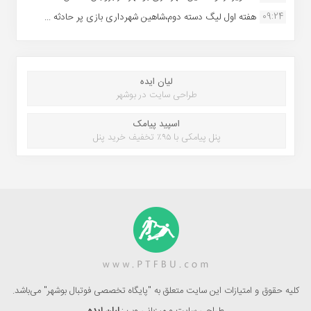
09:24
هفته اول لیگ دسته دوم،شاهین شهرداری بازی پر حادثه ...
لیان ایده
طراحی سایت در بوشهر
اسپید پیامک
پنل پیامکی با ۹۵٪ تخفیف خرید پنل
کلیه حقوق و امتیازات این سایت متعلق به "پایگاه تخصصی فوتبال بوشهر" می‌باشد.