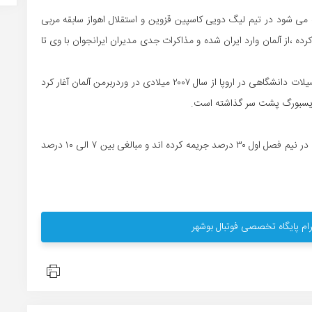
ه می شود در تیم لیگ دویی کاسپین قزوین و استقلال اهواز سابقه مربی
 را آغاز کرده ،از آلمان وارد ایران شده و مذاکرات جدی مدیران ایرانجوان با وی تا
کرمپور دوره‌های مربیگری فوتبال را در کنار کار مربیگری و تحصیلات دانشگاهی در اروپا از سال ۲۰۰۷ میلادی در وردربرمن آلمان آغار کرد
،دویسبورگ پشت سر گذاشته است.
ایرانجوانی ها بازیکنان تیمشان را به دلیل کسب نتایج ضعیف در نیم فصل اول ۳۰ درصد جریمه کرده اند و مبالغی بین ۷ الی ۱۰ درصد
ام پایگاه تخصصی فوتبال بوشهر