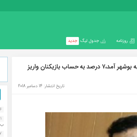
روزنامه
جدول لیگ
جدید
آخرین خبرها از ایرانجوان:پژواک کرم پور به بوشهر آمد،۷ درصد به حساب بازیکنان واریز
تاریخ انتشار: 14 دسامبر 2018
16
1
ب..
07