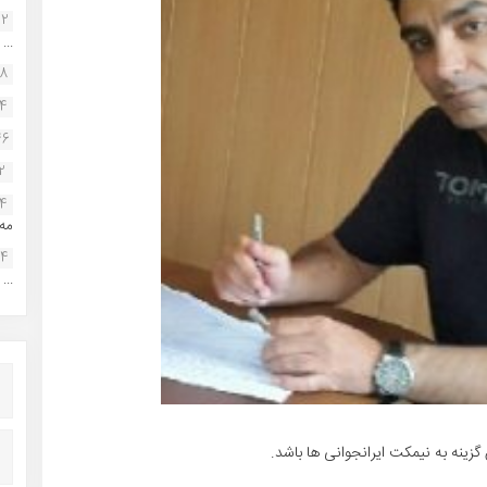
22
...
38
34
46
2
14
مه.
24
...
زینه به نیمکت ایرانجوانی ها باشد.