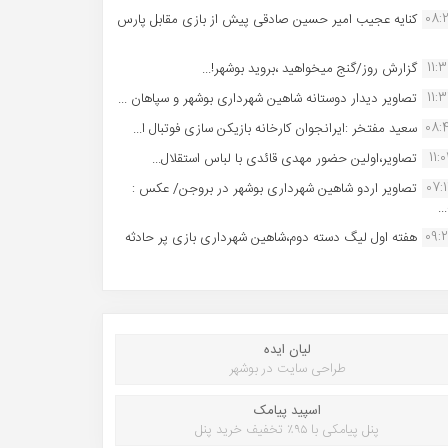
08:
کنایه عجیب امیر حسین صادقی پیش از بازی مقابل پارس
11:
گزارش روز/گنج میخواهید ،بروید بوشهر!...
11:
تصاویر دیدار دوستانه شاهین شهردارى بوشهر و سپاهان ...
08:
سعید مفتخر :ایرانجوان کارخانه بازیکن سازی فوتبال ا...
11:0
تصاویر،اولین حضور مهدی قائدی با لباس استقلال...
07:
تصاویر اردو شاهین شهرداری بوشهر در بروجن/ عکس :
..
09:
هفته اول لیگ دسته دوم،شاهین شهرداری بازی پر حادثه
لیان ایده
طراحی سایت در بوشهر
اسپید پیامک
پنل پیامکی با ۹۵٪ تخفیف خرید پنل