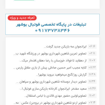
06:16
ایرانجوان سه بازیکن جدید گرفت...
02:11
تصاویر تمرین شاهین شهردارى بوشهر در ورزشگاه شهید ب...
11:07
از دهقاید تا فولاد خوزستان با رضا دهقان:افتخار میک...
08:22
کنایه عجیب امیر حسین صادقی پیش از بازی مقابل پارس ...
11:38
گزارش روز/گنج میخواهید ،بروید بوشهر!...
11:34
تصاویر دیدار دوستانه شاهین شهردارى بوشهر و سپاهان ...
08:46
سعید مفتخر :ایرانجوان کارخانه بازیکن سازی فوتبال ا...
11:02
تصاویر،اولین حضور مهدی قائدی با لباس استقلال...
07:14
تصاویر اردو شاهین شهرداری بوشهر در بروجن/ عکس : مه...