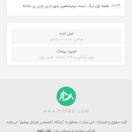
09:24
هفته اول لیگ دسته دوم،شاهین شهرداری بازی پر حادثه ...
لیان ایده
طراحی سایت در بوشهر
اسپید پیامک
پنل پیامکی با ۹۵٪ تخفیف خرید پنل
کلیه حقوق و امتیازات این سایت متعلق به "پایگاه تخصصی فوتبال بوشهر" می‌باشد.
طراحی سایت و میزبانی وب :
لیان ایده