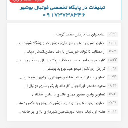
06:16
ایرانجوان سه بازیکن جدید گرفت...
02:11
تصاویر تمرین شاهین شهردارى بوشهر در ورزشگاه شهید ب...
11:07
از دهقاید تا فولاد خوزستان با رضا دهقان:افتخار میک...
08:22
کنایه عجیب امیر حسین صادقی پیش از بازی مقابل پارس ...
11:38
گزارش روز/گنج میخواهید ،بروید بوشهر!...
11:34
تصاویر دیدار دوستانه شاهین شهردارى بوشهر و سپاهان ...
08:46
سعید مفتخر :ایرانجوان کارخانه بازیکن سازی فوتبال ا...
11:02
تصاویر،اولین حضور مهدی قائدی با لباس استقلال...
07:14
تصاویر اردو شاهین شهرداری بوشهر در بروجن/ عکس : مه...
09:24
هفته اول لیگ دسته دوم،شاهین شهرداری بازی پر حادثه ...