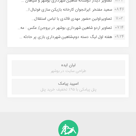
11:34
تصاویر دیدار دوستانه شاهین شهردارى بوشهر و سپاهان ...
08:46
سعید مفتخر :ایرانجوان کارخانه بازیکن سازی فوتبال ا...
11:02
تصاویر،اولین حضور مهدی قائدی با لباس استقلال...
07:14
تصاویر اردو شاهین شهرداری بوشهر در بروجن/ عکس : مه...
09:24
هفته اول لیگ دسته دوم،شاهین شهرداری بازی پر حادثه ...
لیان ایده
طراحی سایت در بوشهر
اسپید پیامک
پنل پیامکی با ۹۵٪ تخفیف خرید پنل