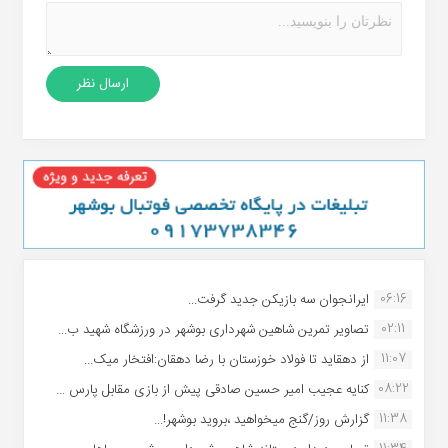
06:16
ایرانجوان سه بازیکن جدید گرفت...
02:11
تصاویر تمرین شاهین شهردارى بوشهر در ورزشگاه شهید ب...
11:07
از دهقاید تا فولاد خوزستان با رضا دهقان:افتخار میک...
08:22
کنایه عجیب امیر حسین صادقی پیش از بازی مقابل پارس ...
11:38
گزارش روز/گنج میخواهید ،بروید بوشهر!...