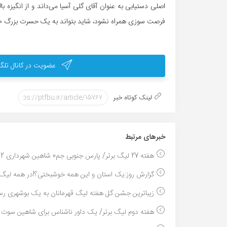
اصلی دستیابی به عنوان آقای گلی آسیا می‌داند و از انگیزه ب
فرصت سوزی همراه نشود، شاید بتواند به یک حسرت بزرگ ۴۰ ساله نیز خاتمه دهد.
عضویت در کانال تلگر
لینک کوتاه خبر
خبر‌های مرتبط
هفته 27 لیگ برتر/ پارس جنوبی جم0 شاهین شهرداری 2...
گزارش روز:یک استان و این همه خوشبختی؟!در همه لیگ ه
زیباترین جشن گل هفته لیگ قهرمانان به یک بوشهری رس
هفته دوم لیگ برتر/ یک داور ناشناس برای شاهین سوت م