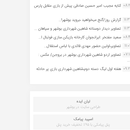
08:
کنایه عجیب امیر حسین صادقی پیش از بازی مقابل پارس
11:
گزارش روز/گنج میخواهید ،بروید بوشهر!...
11:
تصاویر دیدار دوستانه شاهین شهردارى بوشهر و سپاهان ...
08:
سعید مفتخر :ایرانجوان کارخانه بازیکن سازی فوتبال ا...
11:0
تصاویر،اولین حضور مهدی قائدی با لباس استقلال...
07:
تصاویر اردو شاهین شهرداری بوشهر در بروجن/ عکس :
..
09:
هفته اول لیگ دسته دوم،شاهین شهرداری بازی پر حادثه
لیان ایده
طراحی سایت در بوشهر
اسپید پیامک
پنل پیامکی با ۹۵٪ تخفیف خرید پنل