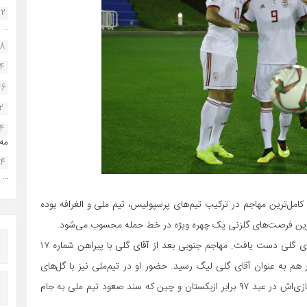
22
...
38
34
46
2
14
مه.
24
...
امل‌ترین مهاجم در ترکیب تیم‌های پرسپولیس، تیم ملی و الغرافه بوده
ترین فرصت‌های گلزنی یک چهره ویژه در خط حمله محسوب می‌شود.
طارمی در دومین فصل حضورش در پرسپولیس به عنوان آقای گلی دست یافت. مهاجم جنوبی بعد از آقای گلی با پیراهن شماره ۱۷
راهن شماره ۹ استارت زد و اینبار هم به عنوان آقای گلی لیگ رسید. حضور او در تیم‌ملی نیز با گل‌های
حساسی همراه بوده و از جمله آن می‌توان به دو گل سه امتیازی‌اش در عید ۹۷ برابر ازبکستان و چین که سند صعود تیم ملی به جام