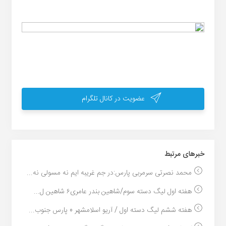
عضویت در کانال تلگرام
خبر‌های مرتبط
محمد نصرتی سرمربی پارس:در جم غریبه ایم نه مسولی نه...
هفته اول لیگ دسته سوم/شاهین بندر عامری۶ شاهین ل...
هفته ششم لیگ دسته اول / آریو اسلامشهر 0 پارس جنوب...