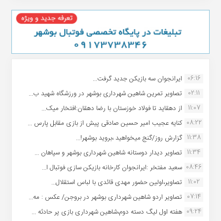
06:16
ایرانجوان سه بازیکن جدید گرفت...
02:11
تصاویر تمرین شاهین شهردارى بوشهر در ورزشگاه شهید ب...
11:07
از دهقاید تا فولاد خوزستان با رضا دهقان:افتخار میک...
08:22
کنایه عجیب امیر حسین صادقی پیش از بازی مقابل پارس ...
11:38
گزارش روز/گنج میخواهید ،بروید بوشهر!...
11:34
تصاویر دیدار دوستانه شاهین شهردارى بوشهر و سپاهان ...
08:46
سعید مفتخر :ایرانجوان کارخانه بازیکن سازی فوتبال ا...
11:02
تصاویر،اولین حضور مهدی قائدی با لباس استقلال...
07:14
تصاویر اردو شاهین شهرداری بوشهر در بروجن/ عکس : مه...
09:24
هفته اول لیگ دسته دوم،شاهین شهرداری بازی پر حادثه ...