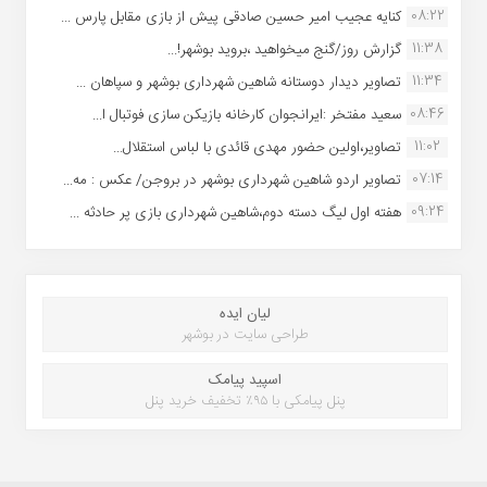
08:22
کنایه عجیب امیر حسین صادقی پیش از بازی مقابل پارس ...
11:38
گزارش روز/گنج میخواهید ،بروید بوشهر!...
11:34
تصاویر دیدار دوستانه شاهین شهردارى بوشهر و سپاهان ...
08:46
سعید مفتخر :ایرانجوان کارخانه بازیکن سازی فوتبال ا...
11:02
تصاویر،اولین حضور مهدی قائدی با لباس استقلال...
07:14
تصاویر اردو شاهین شهرداری بوشهر در بروجن/ عکس : مه...
09:24
هفته اول لیگ دسته دوم،شاهین شهرداری بازی پر حادثه ...
لیان ایده
طراحی سایت در بوشهر
اسپید پیامک
پنل پیامکی با ۹۵٪ تخفیف خرید پنل