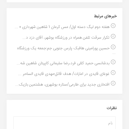
خبر‌های مرتبط
هفته دوم لیگ دسته اول/ مس کرمان 1 شاهین شهرداری 0 ...
تکرار سرقت تلفن همراه در ورزشگاه بوشهر، آقای دزد د...
حسین پورامینی هافبک پارس جنوبی جم:جمعه یک ورزشگاه
...
بدشانسی حمید کللی فرد،رضا سلیمانی کاپیتان شاهین شه...
غوغای قایدی در امارات/ هدف قاتل؛مهدی قایدی الساحر ...
افتخاری جدید برای طارمی/ستاره بوشهری، هشتمین بازیک...
نظرات