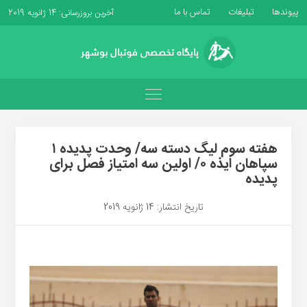
پیوندها
تبلیغات
تماس با ما
آخرین بروزرسانی: 14 ژانویه 2019
هفته سوم لیگ دسته سه/ وحدت پدیده ۱
سپاهان ایذه ۰/ اولین سه امتیاز فصل برای
پدیده
تاریخ انتشار: 14 ژانویه 2019