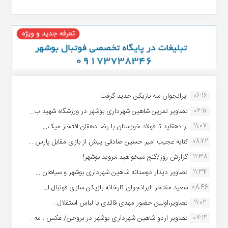
06:16
ایرانجوان سه بازیکن جدید گرفت...
02:11
تصاویر تمرین شاهین شهردارى بوشهر در ورزشگاه شهید ب...
11:07
از دهقاید تا فولاد خوزستان با رضا دهقان:افتخار میک...
08:22
کنایه عجیب امیر حسین صادقی پیش از بازی مقابل پارس ...
11:38
گزارش روز/گنج میخواهید ،بروید بوشهر!...
11:34
تصاویر دیدار دوستانه شاهین شهردارى بوشهر و سپاهان ...
08:46
سعید مفتخر :ایرانجوان کارخانه بازیکن سازی فوتبال ا...
11:02
تصاویر،اولین حضور مهدی قائدی با لباس استقلال...
07:14
تصاویر اردو شاهین شهرداری بوشهر در بروجن/ عکس : مه...