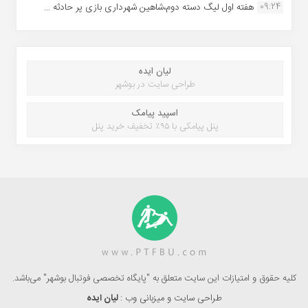
09:24
هفته اول لیگ دسته دوم،شاهین شهرداری بازی پر حادثه ...
لیان ایده
طراحی سایت در بوشهر
اسپید پیامک
پنل پیامکی با ۹۵٪ تخفیف خرید پنل
کلیه حقوق و امتیازات این سایت متعلق به "پایگاه تخصصی فوتبال بوشهر" می‌باشد.
طراحی سایت و میزبانی وب :
لیان ایده