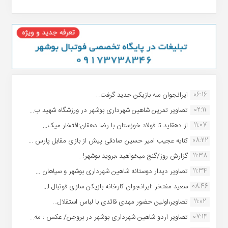
06:16
ایرانجوان سه بازیکن جدید گرفت...
02:11
تصاویر تمرین شاهین شهردارى بوشهر در ورزشگاه شهید ب...
11:07
از دهقاید تا فولاد خوزستان با رضا دهقان:افتخار میک...
08:22
کنایه عجیب امیر حسین صادقی پیش از بازی مقابل پارس ...
11:38
گزارش روز/گنج میخواهید ،بروید بوشهر!...
11:34
تصاویر دیدار دوستانه شاهین شهردارى بوشهر و سپاهان ...
08:46
سعید مفتخر :ایرانجوان کارخانه بازیکن سازی فوتبال ا...
11:02
تصاویر،اولین حضور مهدی قائدی با لباس استقلال...
07:14
تصاویر اردو شاهین شهرداری بوشهر در بروجن/ عکس : مه...