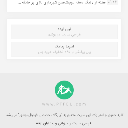
09:24
هفته اول لیگ دسته دوم،شاهین شهرداری بازی پر حادثه ...
لیان ایده
طراحی سایت در بوشهر
اسپید پیامک
پنل پیامکی با ۹۵٪ تخفیف خرید پنل
کلیه حقوق و امتیازات این سایت متعلق به "پایگاه تخصصی فوتبال بوشهر" می‌باشد.
طراحی سایت و میزبانی وب :
لیان ایده