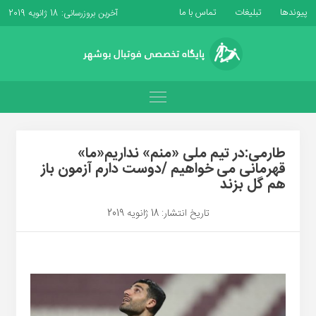
پیوندها
تبلیغات
تماس با ما
آخرین بروزرسانی: 18 ژانویه 2019
طارمی:در تیم ملی «منم» نداریم«ما»
قهرمانی می خواهیم /دوست دارم آزمون باز
هم گل بزند
تاریخ انتشار: 18 ژانویه 2019