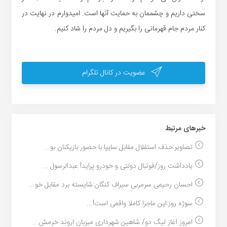
سختی داریم و چشممان به حمایت آنها است. امیدوارم در نهایت در
کنار مردم جام قهرمانی را بگیریم و دل مردم را شاد کنیم.
عضویت در کانال تلگرام
خبر‌های مرتبط
تصاویر:حذف استقلال مقابل سایپا با حضور بازیکنان بو...
یادداشت روز/فوتبال دولتی و خودرو پراید! عبدالرسول ...
احسان رحیمی سرمربی سیراف کنگان:شایسته برد مقابل خو...
سوژه روز:این ماجرا کاملا واقعی است!...
امروز آغاز لیگ دو/ شاهین شهرداری میزبان اروند خرمش...