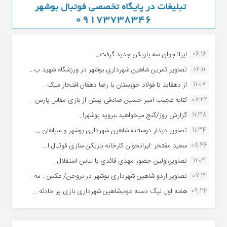
06:16
ایرانجوان سه بازیکن جدید گرفت...
02:11
تصاویر تمرین شاهین شهردارى بوشهر در ورزشگاه شهید ب...
11:07
از دهقاید تا فولاد خوزستان با رضا دهقان:افتخار میک...
08:22
کنایه عجیب امیر حسین صادقی پیش از بازی مقابل پارس ...
11:38
گزارش روز/گنج میخواهید ،بروید بوشهر!...
11:34
تصاویر دیدار دوستانه شاهین شهردارى بوشهر و سپاهان ...
08:46
سعید مفتخر :ایرانجوان کارخانه بازیکن سازی فوتبال ا...
11:02
تصاویر،اولین حضور مهدی قائدی با لباس استقلال...
07:14
تصاویر اردو شاهین شهرداری بوشهر در بروجن/ عکس : مه...
09:24
هفته اول لیگ دسته دوم،شاهین شهرداری بازی پر حادثه ...