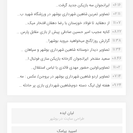
06:16
ایرانجوان سه بازیکن جدید گرفت...
02:11
تصاویر تمرین شاهین شهردارى بوشهر در ورزشگاه شهید ب...
11:07
از دهقاید تا فولاد خوزستان با رضا دهقان:افتخار میک...
08:22
کنایه عجیب امیر حسین صادقی پیش از بازی مقابل پارس ...
11:38
گزارش روز/گنج میخواهید ،بروید بوشهر!...
11:34
تصاویر دیدار دوستانه شاهین شهردارى بوشهر و سپاهان ...
08:46
سعید مفتخر :ایرانجوان کارخانه بازیکن سازی فوتبال ا...
11:02
تصاویر،اولین حضور مهدی قائدی با لباس استقلال...
07:14
تصاویر اردو شاهین شهرداری بوشهر در بروجن/ عکس : مه...
09:24
هفته اول لیگ دسته دوم،شاهین شهرداری بازی پر حادثه ...
لیان ایده
طراحی سایت در بوشهر
اسپید پیامک