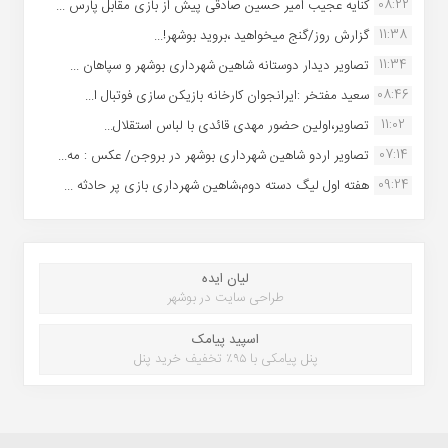
08:22
کنایه عجیب امیر حسین صادقی پیش از بازی مقابل پارس ...
11:38
گزارش روز/گنج میخواهید ،بروید بوشهر!...
11:34
تصاویر دیدار دوستانه شاهین شهردارى بوشهر و سپاهان ...
08:46
سعید مفتخر :ایرانجوان کارخانه بازیکن سازی فوتبال ا...
11:02
تصاویر،اولین حضور مهدی قائدی با لباس استقلال...
07:14
تصاویر اردو شاهین شهرداری بوشهر در بروجن/ عکس : مه...
09:24
هفته اول لیگ دسته دوم،شاهین شهرداری بازی پر حادثه ...
لیان ایده
طراحی سایت در بوشهر
اسپید پیامک
پنل پیامکی با ۹۵٪ تخفیف خرید پنل