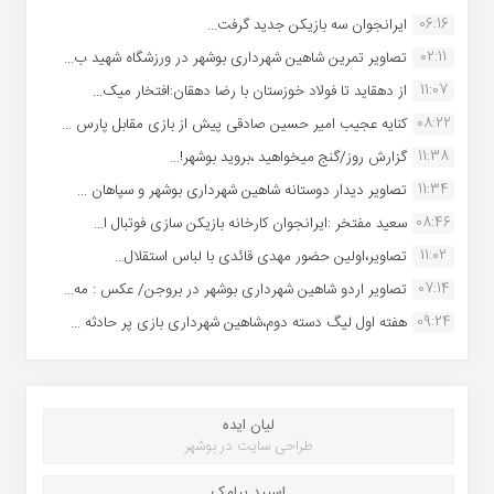
06:16
ایرانجوان سه بازیکن جدید گرفت...
02:11
تصاویر تمرین شاهین شهردارى بوشهر در ورزشگاه شهید ب...
11:07
از دهقاید تا فولاد خوزستان با رضا دهقان:افتخار میک...
08:22
کنایه عجیب امیر حسین صادقی پیش از بازی مقابل پارس ...
11:38
گزارش روز/گنج میخواهید ،بروید بوشهر!...
11:34
تصاویر دیدار دوستانه شاهین شهردارى بوشهر و سپاهان ...
08:46
سعید مفتخر :ایرانجوان کارخانه بازیکن سازی فوتبال ا...
11:02
تصاویر،اولین حضور مهدی قائدی با لباس استقلال...
07:14
تصاویر اردو شاهین شهرداری بوشهر در بروجن/ عکس : مه...
09:24
هفته اول لیگ دسته دوم،شاهین شهرداری بازی پر حادثه ...
لیان ایده
طراحی سایت در بوشهر
اسپید پیامک