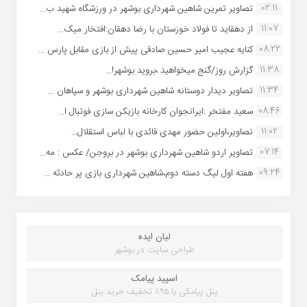
02:11
تصاویر تمرین شاهین شهردارى بوشهر در ورزشگاه شهید ب...
11:07
از دهقاید تا فولاد خوزستان با رضا دهقان:افتخار میک...
08:22
کنایه عجیب امیر حسین صادقی پیش از بازی مقابل پارس ...
11:38
گزارش روز/گنج میخواهید ،بروید بوشهر!...
11:34
تصاویر دیدار دوستانه شاهین شهردارى بوشهر و سپاهان ...
08:46
سعید مفتخر :ایرانجوان کارخانه بازیکن سازی فوتبال ا...
11:02
تصاویر،اولین حضور مهدی قائدی با لباس استقلال...
07:14
تصاویر اردو شاهین شهرداری بوشهر در بروجن/ عکس : مه...
09:24
هفته اول لیگ دسته دوم،شاهین شهرداری بازی پر حادثه ...
لیان ایده
طراحی سایت در بوشهر
اسپید پیامک
پنل پیامکی با ۹۵٪ تخفیف خرید پنل