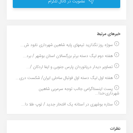
عضویت در کانال تلگرام
خبر‌های مرتبط
سوژه روز:نگذارید تیمهای پایه شاهین شهرداری نابود ش...
هفته دوم لیگ دسته برتر بزرگسالان استان بوشهر / برد...
تصاویر دیدار دریانوردان پارس جنوبى و ایفا اردکان /...
هفته اول لیگ دسته اول فوتبال ساحلی ایران/ شکست دری...
پست اینستاگرامی جالب توجه سرمربی شاهین
شهرداری:خدا...
ستاره بوشهری در آستانه یک افتخار جدید / توپ طلا دا...
نظرات