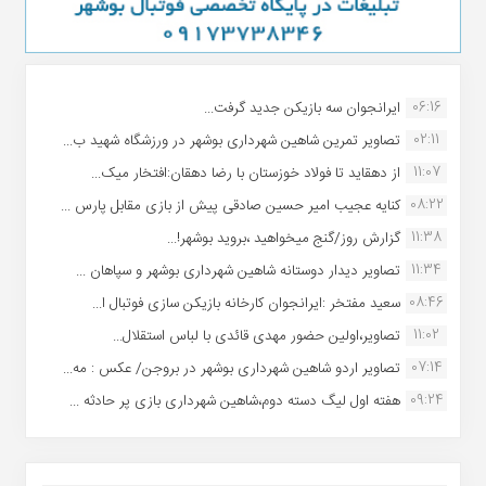
06:16
ایرانجوان سه بازیکن جدید گرفت...
02:11
تصاویر تمرین شاهین شهردارى بوشهر در ورزشگاه شهید ب...
11:07
از دهقاید تا فولاد خوزستان با رضا دهقان:افتخار میک...
08:22
کنایه عجیب امیر حسین صادقی پیش از بازی مقابل پارس ...
11:38
گزارش روز/گنج میخواهید ،بروید بوشهر!...
11:34
تصاویر دیدار دوستانه شاهین شهردارى بوشهر و سپاهان ...
08:46
سعید مفتخر :ایرانجوان کارخانه بازیکن سازی فوتبال ا...
11:02
تصاویر،اولین حضور مهدی قائدی با لباس استقلال...
07:14
تصاویر اردو شاهین شهرداری بوشهر در بروجن/ عکس : مه...
09:24
هفته اول لیگ دسته دوم،شاهین شهرداری بازی پر حادثه ...