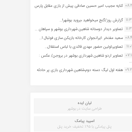
08:
کنایه عجیب امیر حسین صادقی پیش از بازی مقابل پارس
11:
گزارش روز/گنج میخواهید ،بروید بوشهر!...
11:
تصاویر دیدار دوستانه شاهین شهردارى بوشهر و سپاهان ...
08:
سعید مفتخر :ایرانجوان کارخانه بازیکن سازی فوتبال ا...
11:0
تصاویر،اولین حضور مهدی قائدی با لباس استقلال...
07:
تصاویر اردو شاهین شهرداری بوشهر در بروجن/ عکس :
..
09:
هفته اول لیگ دسته دوم،شاهین شهرداری بازی پر حادثه
لیان ایده
طراحی سایت در بوشهر
اسپید پیامک
پنل پیامکی با ۹۵٪ تخفیف خرید پنل