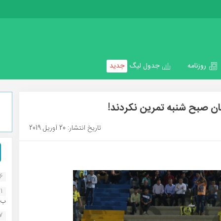
روزنامه
جدول لیگ
جدید
ن صبح شنبه تمرین نکردند!
تاریخ انتشار: 20 آوریل 2019
16
1
ب..
07