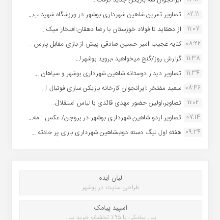
02:11
تصاویر تمرین شاهین شهردارى بوشهر در ورزشگاه شهید ب...
11:07
از دهقاید تا فولاد خوزستان با رضا دهقان:افتخار میک...
08:22
کنایه عجیب امیر حسین صادقی پیش از بازی مقابل پارس ...
11:38
گزارش روز/گنج میخواهید ،بروید بوشهر!...
11:34
تصاویر دیدار دوستانه شاهین شهردارى بوشهر و سپاهان ...
08:46
سعید مفتخر :ایرانجوان کارخانه بازیکن سازی فوتبال ا...
11:02
تصاویر،اولین حضور مهدی قائدی با لباس استقلال...
07:14
تصاویر اردو شاهین شهرداری بوشهر در بروجن/ عکس : مه...
09:24
هفته اول لیگ دسته دوم،شاهین شهرداری بازی پر حادثه ...
لیان ایده
طراحی سایت در بوشهر
اسپید پیامک
پنل پیامکی با ۹۵٪ تخفیف خرید پنل