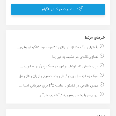
عضویت در کانال تلگرام
خبر‌های مرتبط
رقابتهای لیگ مناطق نونهالان کشور،صعود شاگردان وفای...
تصاویر:قائدی در مشهد به تیر زد!...
مربی خوش نام فوتبال بوشهر در سوگ پدر/ بهنام ابولی ...
شوک به فوتسال ایران / علی رضا صمیمی از بازی های مل...
مهدی طارمی در گفتگو با سایت afc:برای قهرمانی آسیا ...
این پسر را بخاطر بسپارید / “شکیب خو” ن...