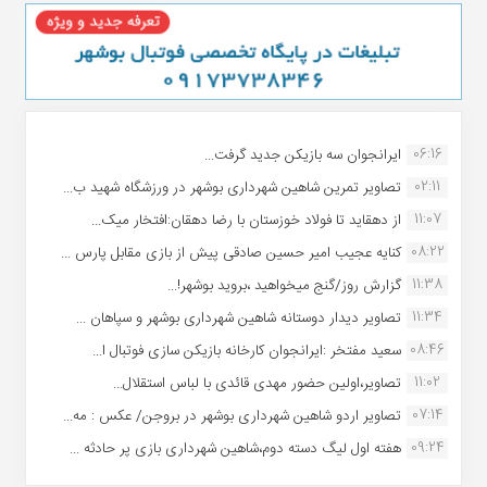
06:16
ایرانجوان سه بازیکن جدید گرفت...
02:11
تصاویر تمرین شاهین شهردارى بوشهر در ورزشگاه شهید ب...
11:07
از دهقاید تا فولاد خوزستان با رضا دهقان:افتخار میک...
08:22
کنایه عجیب امیر حسین صادقی پیش از بازی مقابل پارس ...
11:38
گزارش روز/گنج میخواهید ،بروید بوشهر!...
11:34
تصاویر دیدار دوستانه شاهین شهردارى بوشهر و سپاهان ...
08:46
سعید مفتخر :ایرانجوان کارخانه بازیکن سازی فوتبال ا...
11:02
تصاویر،اولین حضور مهدی قائدی با لباس استقلال...
07:14
تصاویر اردو شاهین شهرداری بوشهر در بروجن/ عکس : مه...
09:24
هفته اول لیگ دسته دوم،شاهین شهرداری بازی پر حادثه ...