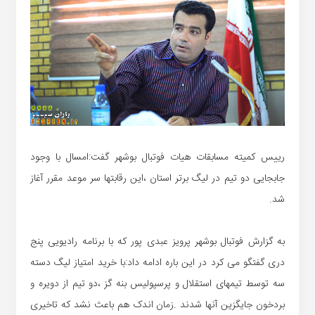
رییس کمیته مسابقات هیات فوتبال بوشهر گفت:امسال با وجود
جابجایی دو تیم در لیگ برتر استان ،این رقابتها سر موعد مقرر آغاز
شد.
به گزارش فوتبال بوشهر پرویز عبدی پور که با برنامه رادیویی پنج
دری گفتگو می کرد در این باره ادامه داد:با خرید امتیاز لیگ دسته
سه توسط تیمهای استقلال و پرسپولیس بنه گز ،دو تیم از دویره و
بردخون جایگزین آنها شدند .زمان اندک هم باعث نشد که تاخیری