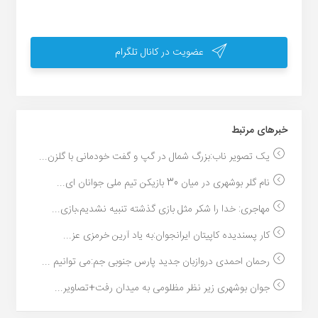
عضویت در کانال تلگرام
خبر‌های مرتبط
یک تصویر ناب:بزرگ شمال در گپ و گفت خودمانی با گلزن...
نام گلر بوشهری در میان 30 بازیکن تیم ملی جوانان ای...
مهاجری: خدا را شکر مثل بازی گذشته تنبیه نشدیم،بازی...
کار پسندیده کاپیتان ایرانجوان:به یاد آرین خرمزی عز...
رحمان احمدی دروازبان جدید پارس جنوبی جم:می توانیم ...
جوان بوشهری زیر نظر مظلومی به میدان رفت+تصاویر...