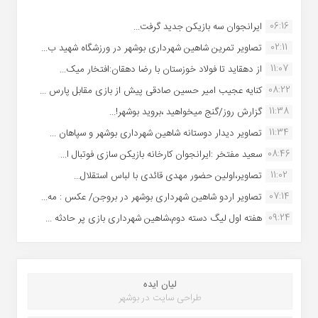
06:16
ایرانجوان سه بازیکن جدید گرفت...
02:11
تصاویر تمرین شاهین شهردارى بوشهر در ورزشگاه شهید ب...
11:07
از دهقاید تا فولاد خوزستان با رضا دهقان:افتخار میک...
08:22
کنایه عجیب امیر حسین صادقی پیش از بازی مقابل پارس ...
11:38
گزارش روز/گنج میخواهید ،بروید بوشهر!...
11:34
تصاویر دیدار دوستانه شاهین شهردارى بوشهر و سپاهان ...
08:46
سعید مفتخر :ایرانجوان کارخانه بازیکن سازی فوتبال ا...
11:02
تصاویر،اولین حضور مهدی قائدی با لباس استقلال...
07:14
تصاویر اردو شاهین شهرداری بوشهر در بروجن/ عکس : مه...
09:24
هفته اول لیگ دسته دوم،شاهین شهرداری بازی پر حادثه ...
لیان ایده
طراحی سایت در بوشهر