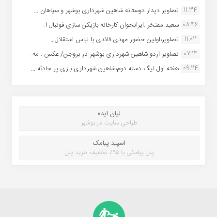
11:34
تصاویر دیدار دوستانه شاهین شهردارى بوشهر و سپاهان ...
08:46
سعید مفتخر :ایرانجوان کارخانه بازیکن سازی فوتبال ا...
11:02
تصاویر،اولین حضور مهدی قائدی با لباس استقلال...
07:14
تصاویر اردو شاهین شهرداری بوشهر در بروجن/ عکس : مه...
09:24
هفته اول لیگ دسته دوم،شاهین شهرداری بازی پر حادثه ...
لیان ایده
طراحی سایت در بوشهر
اسپید پیامک
پنل پیامکی با ۹۵٪ تخفیف خرید پنل