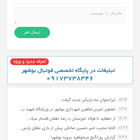
06:16
ایرانجوان سه بازیکن جدید گرفت...
02:11
تصاویر تمرین شاهین شهردارى بوشهر در ورزشگاه شهید ب...
11:07
از دهقاید تا فولاد خوزستان با رضا دهقان:افتخار میک...
08:22
کنایه عجیب امیر حسین صادقی پیش از بازی مقابل پارس ...
11:38
گزارش روز/گنج میخواهید ،بروید بوشهر!...