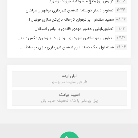
11:38
گزارش روز/گنج میخواهید ،بروید بوشهر!...
11:34
تصاویر دیدار دوستانه شاهین شهردارى بوشهر و سپاهان ...
08:46
سعید مفتخر :ایرانجوان کارخانه بازیکن سازی فوتبال ا...
11:02
تصاویر،اولین حضور مهدی قائدی با لباس استقلال...
07:14
تصاویر اردو شاهین شهرداری بوشهر در بروجن/ عکس : مه...
09:24
هفته اول لیگ دسته دوم،شاهین شهرداری بازی پر حادثه ...
لیان ایده
طراحی سایت در بوشهر
اسپید پیامک
پنل پیامکی با ۹۵٪ تخفیف خرید پنل