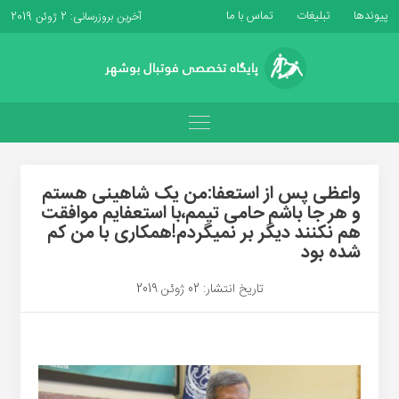
پیوندها
تبلیغات
تماس با ما
آخرین بروزرسانی: 2 ژوئن 2019
واعظی پس از استعفا:من یک شاهینی هستم
و هر جا باشم حامی تیمم،با استعفایم موافقت
هم نکنند دیگر بر نمیگردم!همکاری با من کم
شده بود
تاریخ انتشار: 02 ژوئن 2019