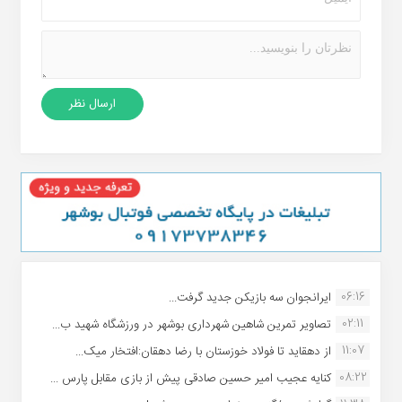
06:16
ایرانجوان سه بازیکن جدید گرفت...
02:11
تصاویر تمرین شاهین شهردارى بوشهر در ورزشگاه شهید ب...
11:07
از دهقاید تا فولاد خوزستان با رضا دهقان:افتخار میک...
08:22
کنایه عجیب امیر حسین صادقی پیش از بازی مقابل پارس ...