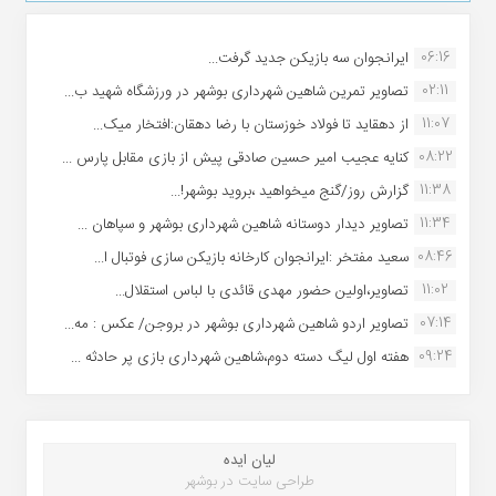
06:16
ایرانجوان سه بازیکن جدید گرفت...
02:11
تصاویر تمرین شاهین شهردارى بوشهر در ورزشگاه شهید ب...
11:07
از دهقاید تا فولاد خوزستان با رضا دهقان:افتخار میک...
08:22
کنایه عجیب امیر حسین صادقی پیش از بازی مقابل پارس ...
11:38
گزارش روز/گنج میخواهید ،بروید بوشهر!...
11:34
تصاویر دیدار دوستانه شاهین شهردارى بوشهر و سپاهان ...
08:46
سعید مفتخر :ایرانجوان کارخانه بازیکن سازی فوتبال ا...
11:02
تصاویر،اولین حضور مهدی قائدی با لباس استقلال...
07:14
تصاویر اردو شاهین شهرداری بوشهر در بروجن/ عکس : مه...
09:24
هفته اول لیگ دسته دوم،شاهین شهرداری بازی پر حادثه ...
لیان ایده
طراحی سایت در بوشهر