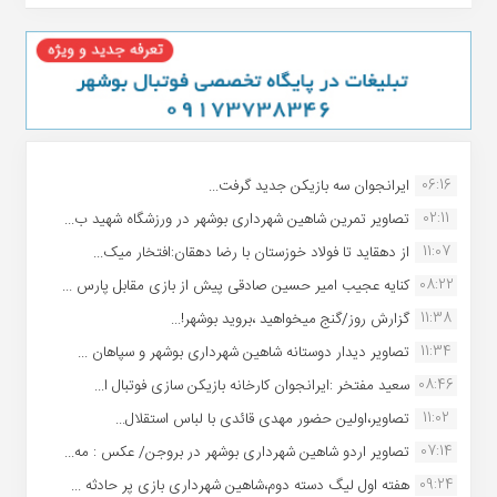
06:16
ایرانجوان سه بازیکن جدید گرفت...
02:11
تصاویر تمرین شاهین شهردارى بوشهر در ورزشگاه شهید ب...
11:07
از دهقاید تا فولاد خوزستان با رضا دهقان:افتخار میک...
08:22
کنایه عجیب امیر حسین صادقی پیش از بازی مقابل پارس ...
11:38
گزارش روز/گنج میخواهید ،بروید بوشهر!...
11:34
تصاویر دیدار دوستانه شاهین شهردارى بوشهر و سپاهان ...
08:46
سعید مفتخر :ایرانجوان کارخانه بازیکن سازی فوتبال ا...
11:02
تصاویر،اولین حضور مهدی قائدی با لباس استقلال...
07:14
تصاویر اردو شاهین شهرداری بوشهر در بروجن/ عکس : مه...
09:24
هفته اول لیگ دسته دوم،شاهین شهرداری بازی پر حادثه ...