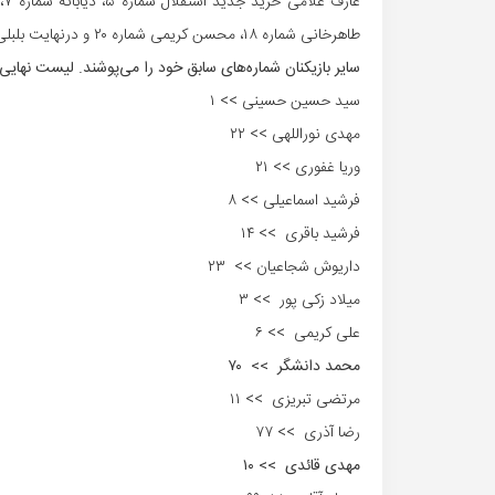
طاهرخانی شماره ۱۸، محسن کریمی شماره ۲۰ و درنهایت بلبلی شماره ۲۸ را بر تن خواهند کرد.
سایر بازیکنان شماره‌های سابق خود را می‌پوشند. لیست نهای
سید حسین حسینی >> ۱
مهدی نوراللهی >> ۲۲
وریا غفوری >> ۲۱
فرشید اسماعیلی >> ۸
فرشید باقری >> ۱۴
داریوش شجاعیان >> ۲۳
میلاد زکی پور >> ۳
علی کریمی >> ۶
محمد دانشگر >> ۷۰
مرتضی تبریزی >> ۱۱
رضا آذری >> ۷۷
مهدی قائدی >> ۱۰