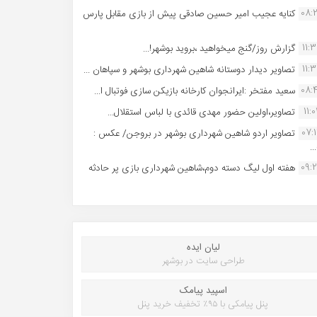
08:
کنایه عجیب امیر حسین صادقی پیش از بازی مقابل پارس
11:
گزارش روز/گنج میخواهید ،بروید بوشهر!...
11:
تصاویر دیدار دوستانه شاهین شهردارى بوشهر و سپاهان ...
08:
سعید مفتخر :ایرانجوان کارخانه بازیکن سازی فوتبال ا...
11:0
تصاویر،اولین حضور مهدی قائدی با لباس استقلال...
07:
تصاویر اردو شاهین شهرداری بوشهر در بروجن/ عکس :
..
09:
هفته اول لیگ دسته دوم،شاهین شهرداری بازی پر حادثه
لیان ایده
طراحی سایت در بوشهر
اسپید پیامک
پنل پیامکی با ۹۵٪ تخفیف خرید پنل