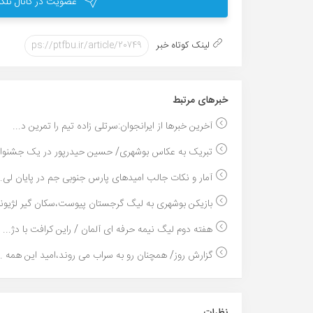
عضویت در کانال تلگر
لینک کوتاه خبر
خبر‌های مرتبط
آخرین خبرها از ایرانجوان:سرتلی زاده تیم را تمرین د...
تبریک به عکاس بوشهری/ حسین حیدرپور در یک جشنواره
آمار و نکات جالب امیدهای پارس جنوبی جم در پایان لی..
بازیکن بوشهری به لیگ گرجستان پیوست،سکان گیر لژیونر.
هفته دوم لیگ نیمه حرفه ای آلمان / راین کرافت با دژ...
گزارش روز/ همچنان رو به سراب می روند،امید این همه ..
نظرات