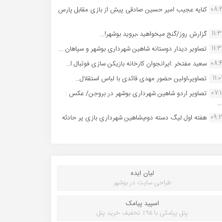
08:
کنایه عجیب امیر حسین صادقی پیش از بازی مقابل پارس
11:
گزارش روز/گنج میخواهید ،بروید بوشهر!...
11:
تصاویر دیدار دوستانه شاهین شهردارى بوشهر و سپاهان ...
08:
سعید مفتخر :ایرانجوان کارخانه بازیکن سازی فوتبال ا...
11:0
تصاویر،اولین حضور مهدی قائدی با لباس استقلال...
07:
تصاویر اردو شاهین شهرداری بوشهر در بروجن/ عکس :
..
09:
هفته اول لیگ دسته دوم،شاهین شهرداری بازی پر حادثه
لیان ایده
طراحی سایت در بوشهر
اسپید پیامک
پنل پیامکی با ۹۵٪ تخفیف خرید پنل