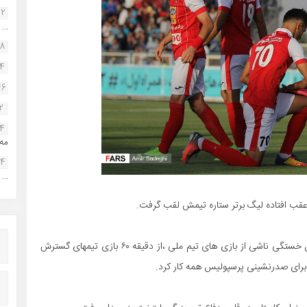
22
...
38
34
46
2
14
مه.
24
...
ی عقب افتاده لیگ برتر ستاره تیمش لقب گرفت.
به گزارش فوتبال بوشهر ستاره بوشهری پرسپولیس که به دلیل خستگی ناشی از بازی های تیم ملی ،از دقیقه ۶۰ بازی تیمهای گسترش
برای صدرنشینی پرسپولیس همه کار کرد.