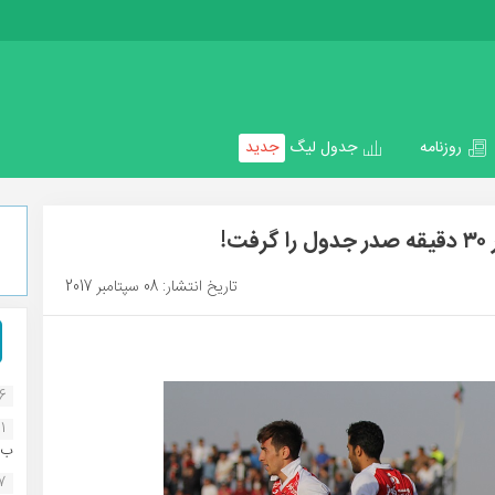
روزنامه
جدول لیگ
جدید
!
تاریخ انتشار: 08 سپتامبر 2017
16
1
ب..
07