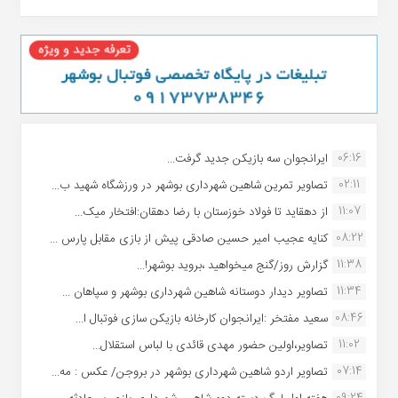
06:16
ایرانجوان سه بازیکن جدید گرفت...
02:11
تصاویر تمرین شاهین شهردارى بوشهر در ورزشگاه شهید ب...
11:07
از دهقاید تا فولاد خوزستان با رضا دهقان:افتخار میک...
08:22
کنایه عجیب امیر حسین صادقی پیش از بازی مقابل پارس ...
11:38
گزارش روز/گنج میخواهید ،بروید بوشهر!...
11:34
تصاویر دیدار دوستانه شاهین شهردارى بوشهر و سپاهان ...
08:46
سعید مفتخر :ایرانجوان کارخانه بازیکن سازی فوتبال ا...
11:02
تصاویر،اولین حضور مهدی قائدی با لباس استقلال...
07:14
تصاویر اردو شاهین شهرداری بوشهر در بروجن/ عکس : مه...
09:24