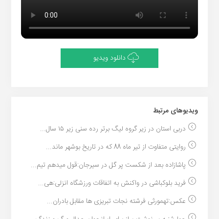
دانلود ویدیو
ویدیو‌های مرتبط
دربی استان در زیر گروه لیگ برتر رده سنی زیر ۱۵ سال...
روایتی متفاوت از تیر ماه 88 که در تاریخ بوشهر ماند...
پاشازاده بعد از شکست پر گل در سیرجان:قول میدهم تیم...
فرید بلوکباشی در واکنش به اتفاقات ورزشگاه انزلی:هی...
عکس:تهمورثی فرشته نجات تبریزی ها مقابل بادران...