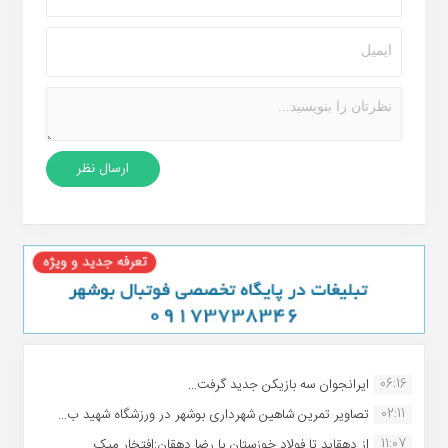
06:16
ایرانجوان سه بازیکن جدید گرفت...
02:11
تصاویر تمرین شاهین شهردارى بوشهر در ورزشگاه شهید ب...
11:07
از دهقاید تا فولاد خوزستان با رضا دهقان:افتخار میک...