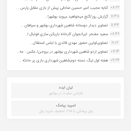
08:22
کنایه عجیب امیر حسین صادقی پیش از بازی مقابل پارس ...
11:38
گزارش روز/گنج میخواهید ،بروید بوشهر!...
11:34
تصاویر دیدار دوستانه شاهین شهردارى بوشهر و سپاهان ...
08:46
سعید مفتخر :ایرانجوان کارخانه بازیکن سازی فوتبال ا...
11:02
تصاویر،اولین حضور مهدی قائدی با لباس استقلال...
07:14
تصاویر اردو شاهین شهرداری بوشهر در بروجن/ عکس : مه...
09:24
هفته اول لیگ دسته دوم،شاهین شهرداری بازی پر حادثه ...
لیان ایده
طراحی سایت در بوشهر
اسپید پیامک
پنل پیامکی با ۹۵٪ تخفیف خرید پنل