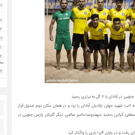
22
...
38
34
46
2
14
مه.
24
...
با ۷ گل به برتری رسید.
به گزارش فوتبال بوشهر پارس جنوبی در یک بازی برتر با نتیجه ۷بر۰ شهید جهان نژادیان آبادان را برد و در همان مکان دوم جدول قرار
بی نجفی و محمد معصومی زاده هر کدام ۲گل،مصطفی کیانی ،حمید میهندوست،امیر سالمی دیگر گلزنان پارس جنوبی در
۴بر۱ بازی را واگذار کرد.