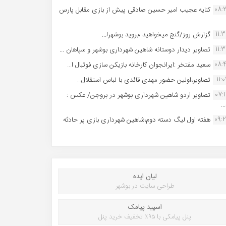
08:
کنایه عجیب امیر حسین صادقی پیش از بازی مقابل پارس
11:
گزارش روز/گنج میخواهید ،بروید بوشهر!...
11:
تصاویر دیدار دوستانه شاهین شهردارى بوشهر و سپاهان ...
08:
سعید مفتخر :ایرانجوان کارخانه بازیکن سازی فوتبال ا...
11:0
تصاویر،اولین حضور مهدی قائدی با لباس استقلال...
07:
تصاویر اردو شاهین شهرداری بوشهر در بروجن/ عکس :
..
09:
هفته اول لیگ دسته دوم،شاهین شهرداری بازی پر حادثه
لیان ایده
طراحی سایت در بوشهر
اسپید پیامک
پنل پیامکی با ۹۵٪ تخفیف خرید پنل