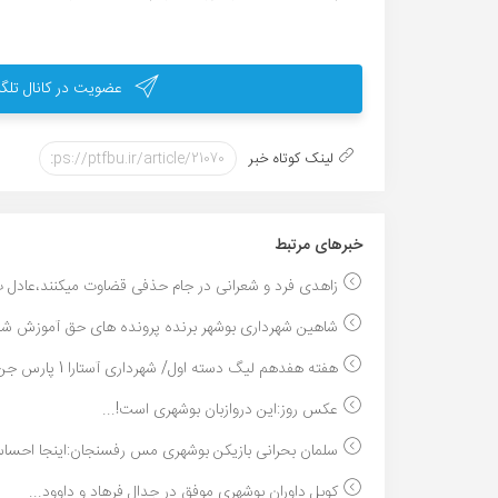
عضویت در کانال تلگر
لینک کوتاه خبر
خبر‌های مرتبط
زاهدی فرد و شعرانی در جام حذفی قضاوت میکنند،عادل ب
شاهین شهرداری بوشهر برنده پرونده های حق آموزش شد.
هفته هفدهم لیگ دسته اول/ شهرداری آستارا 1 پارس جن...
عکس روز:این دروازبان بوشهری است!...
سلمان بحرانی بازیکن بوشهری مس رفسنجان:اینجا احساس
کوبل داوران بوشهری موفق در جدال فرهاد و داوود...