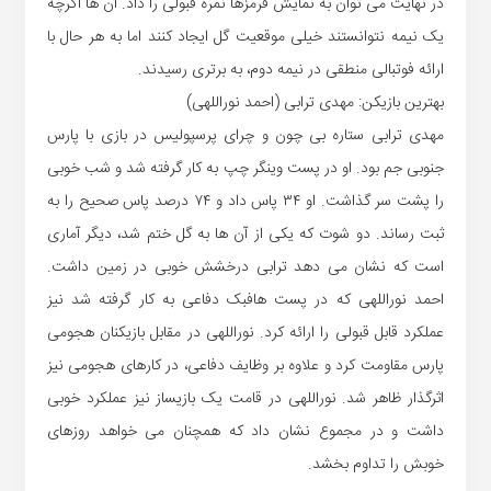
در نهایت می توان به نمایش قرمزها نمره قبولی را داد. آن ها اگرچه
یک نیمه نتوانستند خیلی موقعیت گل ایجاد کنند اما به هر حال با
ارائه فوتبالی منطقی در نیمه دوم، به برتری رسیدند.
بهترین بازیکن: مهدی ترابی (احمد نوراللهی)
مهدی ترابی ستاره بی چون و چرای پرسپولیس در بازی با پارس
جنوبی جم بود. او در پست وینگر چپ به کار گرفته شد و شب خوبی
را پشت سر گذاشت. او ۳۴ پاس داد و ۷۴ درصد پاس صحیح را به
ثبت رساند. دو شوت که یکی از آن ها به گل ختم شد، دیگر آماری
است که نشان می دهد ترابی درخشش خوبی در زمین داشت.
احمد نوراللهی که در پست هافبک دفاعی به کار گرفته شد نیز
عملکرد قابل قبولی را ارائه کرد. نوراللهی در مقابل بازیکنان هجومی
پارس مقاومت کرد و علاوه بر وظایف دفاعی، در کارهای هجومی نیز
اثرگذار ظاهر شد. نوراللهی در قامت یک بازیساز نیز عملکرد خوبی
داشت و در مجموع نشان داد که همچنان می خواهد روزهای
خوبش را تداوم بخشد.