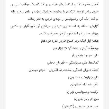
آنها را هدر دادند و البته خوش شانس بودند که یک موقعیت پارس
جنوبی نیز توسط ترکمان با برخورد به تیرک بوژیدار راهی به دروازه
نیافت. تک گل پرسپولیس را مهدی ترابی به ثمر رساند.
گزارش لحظه به لحظه این دیدار و حواشی آن خبرنگاران و عکاس
ورزش سه را در استادیوم آزادی همراهی کنید.
هفته اول لیگ برتر خلیج فارس دوره نوزدهم
ورزشگاه آزادی، تماشاگر: ۲۰ هزار نفر
داور: موعود بنیادی‌فر
کمک‌ها: علی میرزابیگی – قهرمان نجفی
کمک داوران اضافی: محمدرضا اکبریان – میثم حیدری
داور چهارم: بابک داوری
ناظر: خداداد افشاریان
ترکیب پرسپولیس تهران:
بوژیدار رادو شوویچ
سید جلال حسینی (کاپیتان)