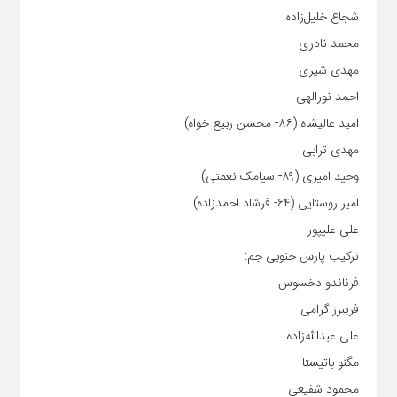
شجاع خلیل‌زاده
محمد نادری
مهدی شیری
احمد نورالهی
امید عالیشاه (۸۶- محسن ربیع خواه)
مهدی ترابی
وحید امیری (۸۹- سیامک نعمتی)
امیر روستایی (۶۴- فرشاد احمدزاده)
علی علیپور
ترکیب پارس جنوبی جم:
فرناندو دخسوس
فریبرز گرامی
علی عبدالله‌زاده
مگنو باتیستا
محمود شفیعی