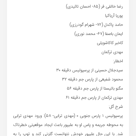
رضا خالقی فر (۸۵- احسان تائیدی)
پوریا آریاکیا
حامد پاکدل (۷۲- شهرام گودرزی)
ایمان باصفا (۶۷- محمد نوری)
کاخبر کاکاشویلی
مهدی ترکمان
اخطار:
سیدجلال حسینی از پرسپولیس دقیقه ۳۰
محمود شفیعی از پارس جم دقیقه ۳۲
مگنو باتیستا از پارس جم دقیقه ۵۶
مهدی ترکمان از پارس جم دقیقه ۶۱
شرح گل:
پرسپولیس ۱ پارس جنوبی ۰ (مهدی ترابی- ۵۸): ورود مهدی ترابی
به محوطه جریمه و پاس او به علیپور باعث ایجاد موقعیتی خطرناک
شد. با این حال علیپور خودش نتوانست گلزنی کند و توپ را به