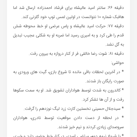
دقیقه ۶۶: سانتر امید عالیشاه برای فرشاد احمدزاده ارسال شد اما
هافبک شماره ۱۰ نتوانست در اولین لمس توپ خود گلزنی کند.
دقیقه ۷۷: حرکت امید عالیشاه و پاس عرضی او خط محوطه شش
قدم را طی کرد و به امیری رسید اما ضربه او به شکلی عجیب تبدیل
به گل نشد.
دقیقه ۸۱: شوت رضا خالقی فر از کنار دروازه به بیرون رفت.
حواشی:
* در آخرین لحظات باقی مانده تا شروع بازی، گیت های ورودی به
صورت رایگان باز شدند.
* کالدرون به شدت توسط هواداران تشویق شد. او به سمت سکوها
رفت و از آن ها تشکر کرد.
* سیدجلال حسینی نخستین کارت زرد لیگ نوزدهم را گرفت.
* در لحظه از دست دادن موقعیت توسط نادری، هواداران
سروصدای زیادی کردند و نیم خیز شدند.
* با شروع نیمه دوم، مرتضی اسدی در کنار خط حضور دارد و خبری