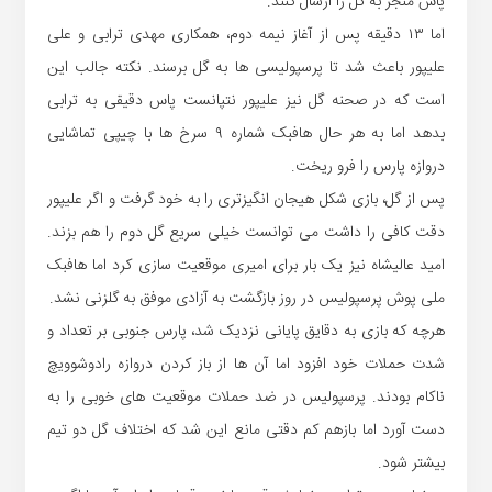
پاس منجر به گل را ارسال کنند.
اما ۱۳ دقیقه پس از آغاز نیمه دوم، همکاری مهدی ترابی و علی
علیپور باعث شد تا پرسپولیسی ها به گل برسند. نکته جالب این
است که در صحنه گل نیز علیپور نتپانست پاس دقیقی به ترابی
بدهد اما به هر حال هافبک شماره ۹ سرخ ها با چیپی تماشایی
دروازه پارس را فرو ریخت.
پس از گل، بازی شکل هیجان انگیزتری را به خود گرفت و اگر علیپور
دقت کافی را داشت می توانست خیلی سریع گل دوم را هم بزند.
امید عالیشاه نیز یک بار برای امیری موقعیت سازی کرد اما هافبک
ملی پوش پرسپولیس در روز بازگشت به آزادی موفق به گلزنی نشد.
هرچه که بازی به دقایق پایانی نزدیک شد، پارس جنوبی بر تعداد و
شدت حملات خود افزود اما آن ها از باز کردن دروازه رادوشوویچ
ناکام بودند. پرسپولیس در ضد حملات موقعیت های خوبی را به
دست آورد اما بازهم کم دقتی مانع این شد که اختلاف گل دو تیم
بیشتر شود.