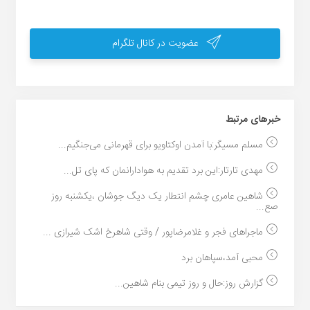
عضویت در کانال تلگرام
خبر‌های مرتبط
مسلم مسیگر:با آمدن اوکتاویو برای قهرمانی می‌جنگیم...
مهدی تارتار:این برد تقدیم به هوادارانمان که پای تل...
شاهین عامری چشم انتطار یک دیگ جوشان ،یکشنبه روز
صع...
ماجراهای فجر و غلامرضاپور / وقتی شاهرخ اشک شیرازی ...
محبی آمد،سپاهان برد
گزارش روز:حال و روز تیمی بنام شاهین...