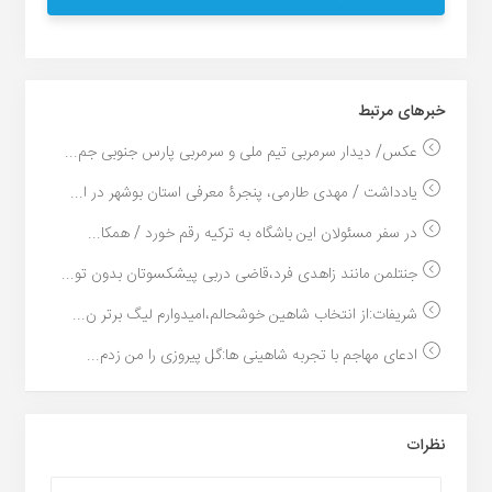
خبر‌های مرتبط
عکس/ دیدار سرمربی تیم ملی و سرمربی پارس جنوبی جم...
یادداشت / مهدی طارمی، پنجرۀ معرفی استان بوشهر در ا...
در سفر مسئولان این باشگاه به ترکیه رقم خورد / همکا...
جنتلمن مانند زاهدی فرد،قاضی دربی پیشکسوتان بدون تو...
شریفات:از انتخاب شاهین خوشحالم،امیدوارم لیگ برتر ن...
ادعای مهاجم با تجربه شاهینی ها:گل پیروزی را من زدم...
نظرات