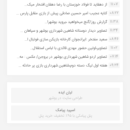
11:07
از دهقاید تا فولاد خوزستان با رضا دهقان:افتخار میک...
08:22
کنایه عجیب امیر حسین صادقی پیش از بازی مقابل پارس ...
11:38
گزارش روز/گنج میخواهید ،بروید بوشهر!...
11:34
تصاویر دیدار دوستانه شاهین شهردارى بوشهر و سپاهان ...
08:46
سعید مفتخر :ایرانجوان کارخانه بازیکن سازی فوتبال ا...
11:02
تصاویر،اولین حضور مهدی قائدی با لباس استقلال...
07:14
تصاویر اردو شاهین شهرداری بوشهر در بروجن/ عکس : مه...
09:24
هفته اول لیگ دسته دوم،شاهین شهرداری بازی پر حادثه ...
لیان ایده
طراحی سایت در بوشهر
اسپید پیامک
پنل پیامکی با ۹۵٪ تخفیف خرید پنل