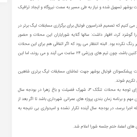
وشهر تسهیل شده و نیاز به طی مسیر به سمت نیروگاه و ایجاد ترافیک
کر می کنیم که تصمیم فدراسیون فوتبال برای برگزاری مسابقات لیگ برتر در
گوشزد کرد، اظهار داشت: سالها گلایه شورایاران این محلات و حضور
رنگ نکرده بود. البته انتظار می رود که اگر اتفاقی هم برای این محلات
رخ می دهد، خارج از روند احساسی و با هدف بهره مندی ساکنین باشد، چون تیم های ورزشی ۲۴ ساعت می آیند و می روند، اما این
ت پیشکسوتان فوتبال بوشهر جهت تماشای مسابقات لیگ برتری شاهین
 تکریم شوند.
آسایش در پابان با انتقاد از اجرایی نشدن پروژه هایی که برای توجه به محلات تنگک ۳، شهرک فضیلت و باغ زهرا در بودجه سال
هم و برنامه زمان بندی پروژه های عمرانی شهرداری باشد تا اگر بعد از
اجرا برسد، در بودجه سال آینده تکرار نشده و امیدواری بی نتیجه به
 های اعضا، ختم جلسه شورا اعلام شد.