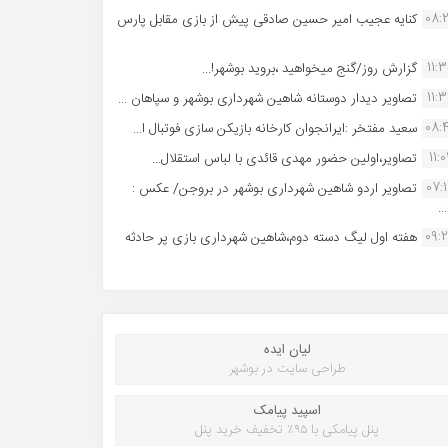
08:
کنایه عجیب امیر حسین صادقی پیش از بازی مقابل پارس
11:
گزارش روز/گنج میخواهید ،بروید بوشهر!...
11:
تصاویر دیدار دوستانه شاهین شهردارى بوشهر و سپاهان ...
08:
سعید مفتخر :ایرانجوان کارخانه بازیکن سازی فوتبال ا...
11:0
تصاویر،اولین حضور مهدی قائدی با لباس استقلال...
07:
تصاویر اردو شاهین شهرداری بوشهر در بروجن/ عکس :
..
09:
هفته اول لیگ دسته دوم،شاهین شهرداری بازی پر حادثه
لیان ایده
طراحی سایت در بوشهر
اسپید پیامک
پنل پیامکی با ۹۵٪ تخفیف خرید پنل