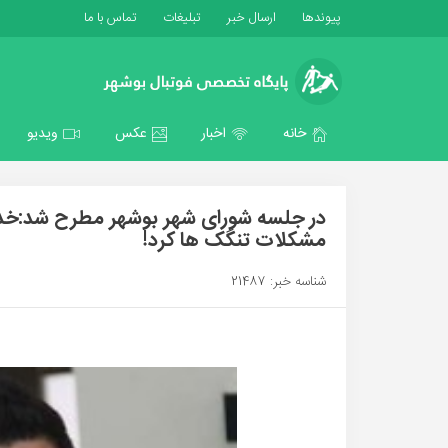
پیوندها
ارسال خبر
تبلیغات
تماس با ما
خانه
اخبار
عکس
ویدیو
در جلسه شورای شهر بوشهر مطرح شد:خدا ر
مشکلات تنگک ها کرد!
شناسه خبر: 21487