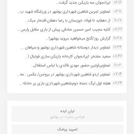
06:16
ایرانجوان سه بازیکن جدید گرفت...
02:11
تصاویر تمرین شاهین شهردارى بوشهر در ورزشگاه شهید ب...
11:07
از دهقاید تا فولاد خوزستان با رضا دهقان:افتخار میک...
08:22
کنایه عجیب امیر حسین صادقی پیش از بازی مقابل پارس ...
11:38
گزارش روز/گنج میخواهید ،بروید بوشهر!...
11:34
تصاویر دیدار دوستانه شاهین شهردارى بوشهر و سپاهان ...
08:46
سعید مفتخر :ایرانجوان کارخانه بازیکن سازی فوتبال ا...
11:02
تصاویر،اولین حضور مهدی قائدی با لباس استقلال...
07:14
تصاویر اردو شاهین شهرداری بوشهر در بروجن/ عکس : مه...
09:24
هفته اول لیگ دسته دوم،شاهین شهرداری بازی پر حادثه ...
لیان ایده
طراحی سایت در بوشهر
اسپید پیامک