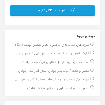
عضویت در کانال تلگرام
خبر‌های مرتبط
سوژه های جذاب بازی شاهین و ملوان/عکس نوشت:از نگاه...
گزارش تصویری دیدار امید شاهین شهرداری ۳ و شهباز اه...
هفته نهم لیگ برتر فوتبال استان بوشهر/استقلال بنه گ...
عکس و مکث / لیگ برتر جوانان استان آغاز شد ، جوانان...
سوژه روز/ صمیمی و دوستان جام رمضان کنگان را رونق د...
عکس،قائدی آماده دلبری در بازی استقلال- تراکتور...