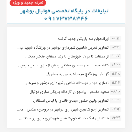
06:16
ایرانجوان سه بازیکن جدید گرفت...
02:11
تصاویر تمرین شاهین شهردارى بوشهر در ورزشگاه شهید ب...
11:07
از دهقاید تا فولاد خوزستان با رضا دهقان:افتخار میک...
08:22
کنایه عجیب امیر حسین صادقی پیش از بازی مقابل پارس ...
11:38
گزارش روز/گنج میخواهید ،بروید بوشهر!...
11:34
تصاویر دیدار دوستانه شاهین شهردارى بوشهر و سپاهان ...
08:46
سعید مفتخر :ایرانجوان کارخانه بازیکن سازی فوتبال ا...
11:02
تصاویر،اولین حضور مهدی قائدی با لباس استقلال...
07:14
تصاویر اردو شاهین شهرداری بوشهر در بروجن/ عکس : مه...
09:24
هفته اول لیگ دسته دوم،شاهین شهرداری بازی پر حادثه ...