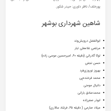
پورخلف/ ناظر داوری: حیدر شکور.
شاهین شهرداری بوشهر
ابوالفضل درویش‌وند
مرتضی غلامعلی تبار
لوکا گادرانی (دقیقه ۶۰، امیرحسین موسی زاده)
حسن نجفی
بهروز نوروزی‌فرد
محمد فرخنده‌پِی
دانیال مومنی
محمدصادق بارانی
ابوذر صفرزاده
میلاد صارمی ( دقیقه ۶۵، فرشاد سالاری)