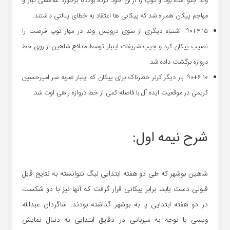
وند جلو آمده بود و توپ را از آن خود کرده بود، با برخورد غلامعلی تبار و
مهاجم پیکان همراه شد که پیکانی ها اعتقاد به خطای پنالتی داشتند.
۹۰+۴:۱۵: اشتباه دیگری از سوی درویش وند در مهار توپ فرصت را
نصیب پیکان کرد و چیپ شریفات اینبار توسط مدافع شاهین از روی خط
دروازه برگشت داده شد.
۹۰+۶:۱۰: بار دیگر کرنر خطرناک برای پیکان که اینبار ضربه سر امیرحسین
کریمی در موقعیت ایده آل با فاصله کمی از خط دروازه راهی اوت شد.
شرح نیمه اول:
شاهین بوشهر که طی دو هفته ابتدایی لیگ نتوانسته به نتایج قابل
قبولی دست یابد، برابر پیکانی قرار گرفت که آنها نیز با دو شکست
در دو هفته ابتدایی پا به بوشهر گذاشته بودند. شاگردان عبدالله
ویسی با توجه به میزبانی در دقایق ابتدایی به دنبال نمایش