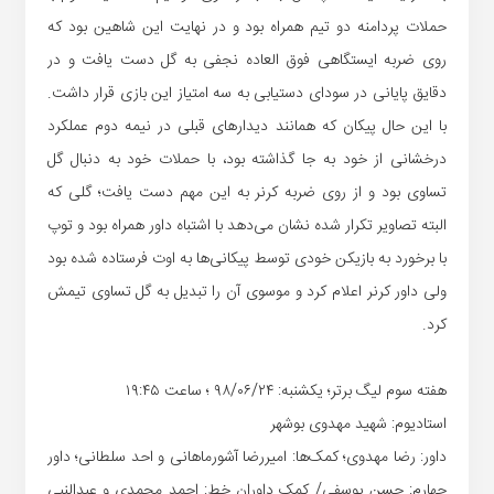
حملات پردامنه دو تیم همراه بود و در نهایت این شاهین بود که
روی ضربه ایستگاهی فوق العاده نجفی به گل دست یافت و در
دقایق پایانی در سودای دستیابی به سه امتیاز این بازی قرار داشت.
با این حال پیکان که همانند دیدارهای قبلی در نیمه دوم عملکرد
درخشانی از خود به جا گذاشته بود، با حملات خود به دنبال گل
تساوی بود و از روی ضربه کرنر به این مهم دست یافت؛ گلی که
البته تصاویر تکرار شده نشان می‌دهد با اشتباه داور همراه بود و توپ
با برخورد به بازیکن خودی توسط پیکانی‌ها به اوت فرستاده شده بود
ولی داور کرنر اعلام کرد و موسوی آن را تبدیل به گل تساوی تیمش
کرد.
هفته سوم لیگ برتر؛ یکشنبه: ۹۸/۰۶/۲۴ ؛ ساعت ۱۹:۴۵
استادیوم: شهید مهدوی بوشهر
داور: رضا مهدوی؛ کمک‌ها: امیررضا آشورماهانی و احد سلطانی؛ داور
چهارم: حسن یوسفی/ کمک داوران خط: احمد محمدی و عبدالنبی