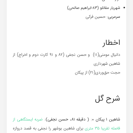
شهریار مقانلو (۸۳-ابراهیم صالحی)
سرمربی:
حسین فرکی
اخطار
دانیال مومنی(۱۱) و حسن نجفی (۸۲ و ۹۱ کارت دوم و اخراج) از
شاهین شهرداری
حجت حق‌وردی(۲۱) از پیکان
شرح گل
شاهین ۱ پیکان ۰: ( دقیقه ۸۱، حسن نجفی):
ضربه ایستگاهی از
فاصله تقریبا ۳۵ متری
برای شاهین بوشهر را نجفی به قصد دروازه