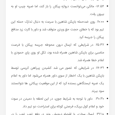
۱۶:۵۴- مالکی می‌توانست دروازه پیکان را باز کند، اما ضربه چیپ او به
بیرون رفت.
۲۰:۰۰: روی ضدحمله بازیکن شاهین با سرعت به دنبال تدارک حمله این
تیم بود که با خطای حجت حق وردی متوقف شد و داور با کارت زرد مدافع
پیکان را جریمه کرد.
۲۵:۳۲: در شرایطی که ارسال درون محوطه جریمه پیکان با فرصت
مناسبی برای بازیکن شاهین همراه شده بود، تکل او روی پای حمودی با
اعلام خطا همراه شد.
۲۶:۴۹: در شرایطی که تصور می شد کشیدن پیراهن کریمی توسط
بازیکن شاهین با یک اخطار از سوی داور همراه می‌شود اما داور به اعلام
یک ضربه ایستگاهی بسنده کرد که از این موقعیت پیکانی ها نتوانستند
سود ببرند.
۳۰:۳۰: داور با توجه به شرایط جوی، در این لحظه با دمیدن در سوت
خود و اعلام کول بریک، فرصتی کوتاه برای استراحت دو تیم داد.
۳۲:۱۰: ارسال ستاری با اشتباه درویش وند در دفع توپ توپ را در