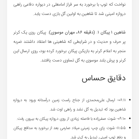
نواخت که توپ با برخورد به سر فراز امامعلی در دیواره دفاعی راهی
دروازه امینی شد تا شاهین به اولین گل بازی دست یابد.
شاهین ۱ پیکان ۱: (دقیقه ۸۶، مهران موسوی):
پیکان روی یک کرنر
پر حرف و حدیث و در شرایطی که شاهینی ها اعتقاد داشتند ضربه
منجر به اعلام کرنر به بازیکن پیکان برخورد کرده بود، روی ارسال این
کرنر و پرش بلند موسوی به گل تساوی دست یافتند.
دقایق حساس
۰۸:۱۱- ارسال علی‌محمدی از جناح راست زمین درآستانه ورود به دروازه
شاهین بود که تبدیل به گل نشد و راهی اوت شد.
۰۹:۱۰- شوت صفرزاده با فاصله زیادی از روی دروازه پیکان به بیرون رفت.
۱۱:۵۵- شوت پای چپ زمینی میلاد صارمی بعد از برخورد به مدافع پیکان
و دفع توپ امینی تبدیل به کرنر شد.