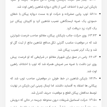
بازیکن این تیم با اختلاف کمی از بالای دروازه شاهین راهی اوت شد.
۵۸:۱۰: توپ ربایی صفرزاده و حرکت او به سمت دروازه پیکان با خطای
حمودی یک ضربه ایستگاهی نصیب شاهین کرد و کاپیتان پیکان نیز
یک کارت زرد دریافت کرد.
۶۳:۴۳: روی حرکت جالب بازیکنان پیکان، مغانلو صاحب فرصت شوتزنی
شد که در موقعیت مناسب گلزنی تکل مدافع شاهین مانع از ثبت گل او
شد و یک کرنر نصیب پیکان شد.
۶۶:۰۳: پاس در عمق برای شهریار مغانلو در شرایطی که او فرصت پیش
روی نیز داشت با ضربه سر ضربش همراه شد که توپ با اختلاف راهیی
اوت شد.
۷۴:۳۰: بازیکن شاهین در خط طولی در موقعیتی صاحب توپ شد که
پیکانی ها اعتقاد به آفساید داشتند اما ارسال زمینی این بازیکن در نهایت
توسط مدافعان پیکان قطع و موقعیت حریف کنترل شد.
۷۹:۵۰: حرکت اسماعیل شریفات درون محوطه جریمه در حالی که درویش