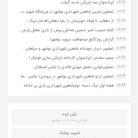
06:16
ایرانجوان سه بازیکن جدید گرفت...
02:11
تصاویر تمرین شاهین شهردارى بوشهر در ورزشگاه شهید ب...
11:07
از دهقاید تا فولاد خوزستان با رضا دهقان:افتخار میک...
08:22
کنایه عجیب امیر حسین صادقی پیش از بازی مقابل پارس ...
11:38
گزارش روز/گنج میخواهید ،بروید بوشهر!...
11:34
تصاویر دیدار دوستانه شاهین شهردارى بوشهر و سپاهان ...
08:46
سعید مفتخر :ایرانجوان کارخانه بازیکن سازی فوتبال ا...
11:02
تصاویر،اولین حضور مهدی قائدی با لباس استقلال...
07:14
تصاویر اردو شاهین شهرداری بوشهر در بروجن/ عکس : مه...
09:24
هفته اول لیگ دسته دوم،شاهین شهرداری بازی پر حادثه ...
لیان ایده
طراحی سایت در بوشهر
اسپید پیامک