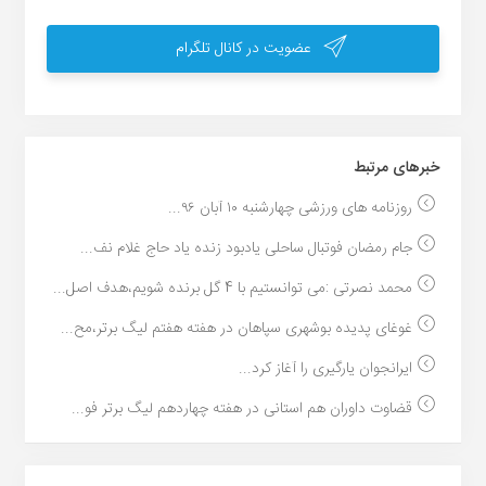
عضویت در کانال تلگرام
خبر‌های مرتبط
روزنامه های ورزشی چهارشنبه ۱۰ آبان ۹۶...
جام رمضان فوتبال ساحلی یادبود زنده یاد حاج غلام نف...
محمد نصرتی :می توانستیم با 4 گل برنده شویم،هدف اصل...
غوغای پدیده بوشهری سپاهان در هفته هفتم لیگ برتر،مح...
ایرانجوان یارگیری را آغاز کرد...
قضاوت داوران هم استانی در هفته چهاردهم لیگ برتر فو...