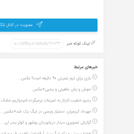
عضویت در کانال تلگر
لینک کوتاه خبر
خبر‌های مرتبط
بازی برای تیم نصرتی 90 دقیقه است! عکس...
خوش و بش ماهینی و یحیی+عکس
رحیم خطیب:تارتار به تمرینات برمیگردد،امیدواریم مشک..
مهرداد کریمیان، دستیار ویسی در لیگ یک شد+عکس...
گزارش تصویری دیدار دریانوردان بوشهر و کوثر بندر لن...
هفته بیستی و یکم لیگ برتر / قضاوت زاهدی فر و مرادی.