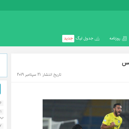
روزنامه
جدول لیگ
جدید
کس
تاریخ انتشار: 21 سپتامبر 2019
16
1
ب..
07