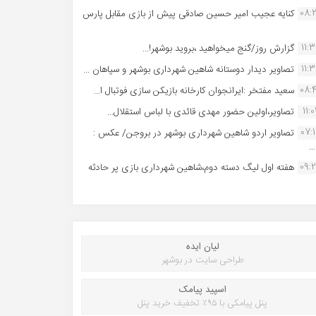
08:
کنایه عجیب امیر حسین صادقی پیش از بازی مقابل پارس
11:
گزارش روز/گنج میخواهید ،بروید بوشهر!...
11:
تصاویر دیدار دوستانه شاهین شهردارى بوشهر و سپاهان ...
08:
سعید مفتخر :ایرانجوان کارخانه بازیکن سازی فوتبال ا...
11:0
تصاویر،اولین حضور مهدی قائدی با لباس استقلال...
07:
تصاویر اردو شاهین شهرداری بوشهر در بروجن/ عکس :
..
09:
هفته اول لیگ دسته دوم،شاهین شهرداری بازی پر حادثه
لیان ایده
طراحی سایت در بوشهر
اسپید پیامک
پنل پیامکی با ۹۵٪ تخفیف خرید پنل