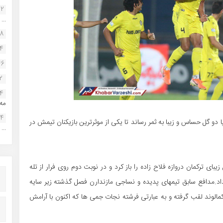
22
...
38
34
46
2
14
مه.
24
 جدال با سایپا دو گل حساس و زیبا به ثمر رساند تا یکی از موثرترین بازیکنان تیمش در
...
بای ترکمان دروازه فلاح زاده را باز کرد و در نوبت دوم روی فرار از تله
م داد.مدافع سابق تیمهای پدیده و نساجی مازندارن فصل گذشته زیر سایه
مالوند لقب گرفته و به عبارتی فرشته نجات جمی ها که اکنون با آرامش