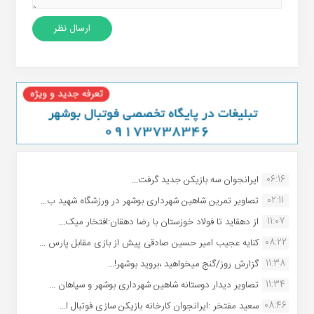
06:16
ایرانجوان سه بازیکن جدید گرفت...
02:11
تصاویر تمرین شاهین شهردارى بوشهر در ورزشگاه شهید ب...
11:07
از دهقاید تا فولاد خوزستان با رضا دهقان:افتخار میک...
08:22
کنایه عجیب امیر حسین صادقی پیش از بازی مقابل پارس ...
11:38
گزارش روز/گنج میخواهید ،بروید بوشهر!...
11:34
تصاویر دیدار دوستانه شاهین شهردارى بوشهر و سپاهان ...
08:46
سعید مفتخر :ایرانجوان کارخانه بازیکن سازی فوتبال ا...