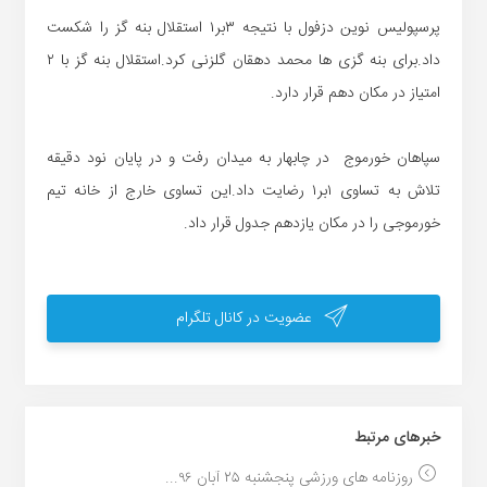
پرسپولیس نوین دزفول با نتیجه ۳بر۱ استقلال بنه گز را شکست
داد.برای بنه گزی ها محمد دهقان گلزنی کرد.استقلال بنه گز با ۲
امتیاز در مکان دهم قرار دارد.
سپاهان خورموج در چابهار به میدان رفت و در پایان نود دقیقه
تلاش به تساوی ۱بر۱ رضایت داد.این تساوی خارج از خانه تیم
خورموجی را در مکان یازدهم جدول قرار داد.
عضویت در کانال تلگرام
خبر‌های مرتبط
روزنامه های ورزشی پنجشنبه ۲۵ آبان ۹۶...