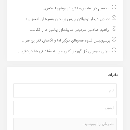
ماکسیم در تفلیس،دلش در بوشهر+عکس...
تصاویر دیدار نونهالان پارس برازجان وسپاهان اصفهان/...
ابراهیم صادقی سرمربی سایپا:داور پنالتی ما را نگرفت...
پرسپولیس گناوه همچنان درگیر اما و اگرهای تکراری هر...
جلالی سرمربی گل گهر:بازیکنان من نه ،شاهینی ها خودش...
نظرات