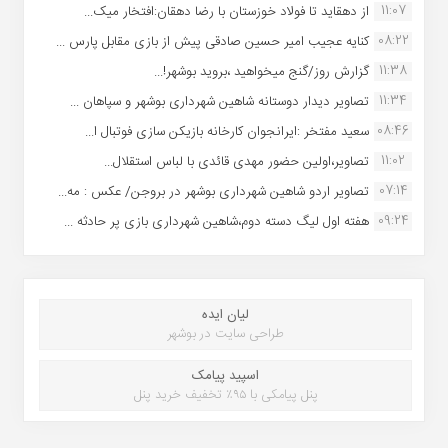
11:07
از دهقاید تا فولاد خوزستان با رضا دهقان:افتخار میک...
08:22
کنایه عجیب امیر حسین صادقی پیش از بازی مقابل پارس ...
11:38
گزارش روز/گنج میخواهید ،بروید بوشهر!...
11:34
تصاویر دیدار دوستانه شاهین شهردارى بوشهر و سپاهان ...
08:46
سعید مفتخر :ایرانجوان کارخانه بازیکن سازی فوتبال ا...
11:02
تصاویر،اولین حضور مهدی قائدی با لباس استقلال...
07:14
تصاویر اردو شاهین شهرداری بوشهر در بروجن/ عکس : مه...
09:24
هفته اول لیگ دسته دوم،شاهین شهرداری بازی پر حادثه ...
لیان ایده
طراحی سایت در بوشهر
اسپید پیامک
پنل پیامکی با ۹۵٪ تخفیف خرید پنل