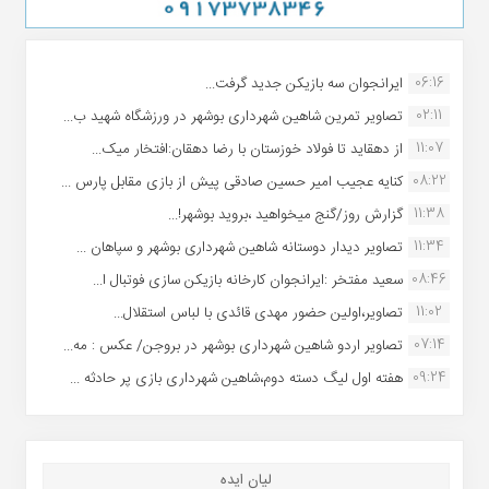
06:16
ایرانجوان سه بازیکن جدید گرفت...
02:11
تصاویر تمرین شاهین شهردارى بوشهر در ورزشگاه شهید ب...
11:07
از دهقاید تا فولاد خوزستان با رضا دهقان:افتخار میک...
08:22
کنایه عجیب امیر حسین صادقی پیش از بازی مقابل پارس ...
11:38
گزارش روز/گنج میخواهید ،بروید بوشهر!...
11:34
تصاویر دیدار دوستانه شاهین شهردارى بوشهر و سپاهان ...
08:46
سعید مفتخر :ایرانجوان کارخانه بازیکن سازی فوتبال ا...
11:02
تصاویر،اولین حضور مهدی قائدی با لباس استقلال...
07:14
تصاویر اردو شاهین شهرداری بوشهر در بروجن/ عکس : مه...
09:24
هفته اول لیگ دسته دوم،شاهین شهرداری بازی پر حادثه ...
لیان ایده