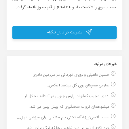
احمد یاسوج را شکست داد و با ۶ امتیاز از قعر جدول فاصله گرفت.
عضویت در کانال تلگرام
خبر‌های مرتبط
حسین ماهینی و رویای قهرمانی در سرزمین مادری...
صارمی همچنان بوی گل میدهد+عکس...
ادعای عجیب کمالوند: پارس جنوبی در آستانه انحلال قر...
میشو،همان کروات سختگیری که پیش بینی می شد!...
سعید فتاحی:ورزشگاه تختی جم مشکلی برای میزبانی در ل...
چند نکته از تیم پر امید شاهینی ها که لیگ برتری شد...