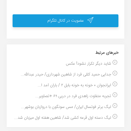
عضویت در کانال تلگرام
خبر‌های مرتبط
شاید دیگر تکرار نشود! عکس
جدایی حمید کللی فرد از شاهین شهرداری/ حیدر عبدالله...
ایرانجوان ۰ خونه به خونه بابل ۲ / باران آمد ا...
تجربه متفاوت زاهدی فرد در دربی ۸۹ +تصاویر...
لیگ برتر فوتسال ایران/ مس سونگون با دروازبان بوشهر...
لیگ دسته اول قرعه کشی شد/ شاهین هفته اول میزبان شد...