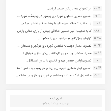
06:16
ایرانجوان سه بازیکن جدید گرفت...
02:11
تصاویر تمرین شاهین شهردارى بوشهر در ورزشگاه شهید ب...
11:07
از دهقاید تا فولاد خوزستان با رضا دهقان:افتخار میک...
08:22
کنایه عجیب امیر حسین صادقی پیش از بازی مقابل پارس ...
11:38
گزارش روز/گنج میخواهید ،بروید بوشهر!...
11:34
تصاویر دیدار دوستانه شاهین شهردارى بوشهر و سپاهان ...
08:46
سعید مفتخر :ایرانجوان کارخانه بازیکن سازی فوتبال ا...
11:02
تصاویر،اولین حضور مهدی قائدی با لباس استقلال...
07:14
تصاویر اردو شاهین شهرداری بوشهر در بروجن/ عکس : مه...
09:24
هفته اول لیگ دسته دوم،شاهین شهرداری بازی پر حادثه ...
لیان ایده
طراحی سایت در بوشهر