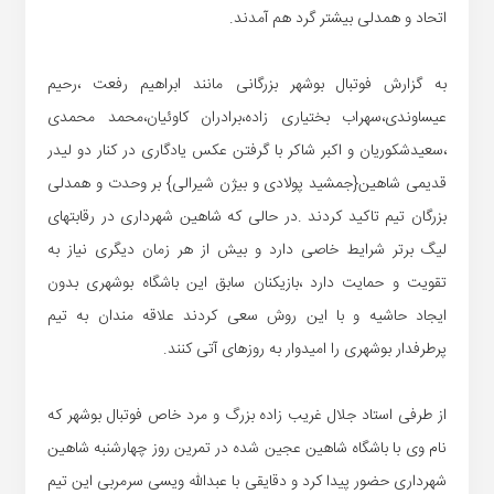
اتحاد و همدلی بیشتر گرد هم آمدند.
به گزارش فوتبال بوشهر بزرگانی مانند ابراهیم رفعت ،رحیم
عیساوندی،سهراب بختیاری زاده،برادران کاوئیان،محمد محمدی
،سعیدشکوریان و اکبر شاکر با گرفتن عکس یادگاری در کنار دو لیدر
قدیمی شاهین{جمشید پولادی و بیژن شیرالی} بر وحدت و همدلی
بزرگان تیم تاکید کردند .در حالی که شاهین شهرداری در رقابتهای
لیگ برتر شرایط خاصی دارد و بیش از هر زمان دیگری نیاز به
تقویت و حمایت دارد ،بازیکنان سابق این باشگاه بوشهری بدون
ایجاد حاشیه و با این روش سعی کردند علاقه مندان به تیم
پرطرفدار بوشهری را امیدوار به روزهای آتی کنند.
از طرفی استاد جلال غریب زاده بزرگ و مرد خاص فوتبال بوشهر که
نام وی با باشگاه شاهین عجین شده در تمرین روز چهارشنبه شاهین
شهرداری حضور پیدا کرد و دقایقی با عبدالله ویسی سرمربی این تیم