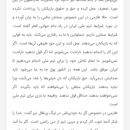
کی‌روش بعد از جام ملت‌ها نیز تاکید کرد مدیریت فدراسیون در این
مورد ضعیف عمل کرده و حق و حقوق بازیکنان را پرداخت نکرده
است. حالا طارمی در این خصوص سخنان جالبی را به زبان آورده و
در مورد شرایط تیم ملی ایران در راه جام جهانی قطر گفته است:
شرایط سختی داریم. مسئولین با ما بد رفتاری می‌کنند. باید به قولی
که به بازیکنان می‌دهند عمل کنند و این حق طبیعی آن‌ها است. اگر
این کار را انجام ندهید ناراحت می‌شویم. اما اگر قول ندهید ناراحت
نمی‌شویم. ما تمام تلاش خود را برای تیم ملی انجام می‌دهیم تا
ایران موفق باشد. این همه در کشور پول جا به جا می‌شود تازه
صدایش درمی‌آید. حق بازیکنان که دل خیلی‌ها را شاد می‌کنند، چرا
نباید بدهند. بازیکنان مبلغی را می‌خواهند که باید بگیرند. اگر
نمی‌خواهند بدهند حداقل قول ندهند. وظیفه ما بازی برای تیم ملی
است.
طارمی در خصوص گل به خودی‌اش در لیگ پرتغال نیز گفت: خدا را
شکر آنجا خوب کار کردم و مربی تیم از من راضی است. گلر ما آمد