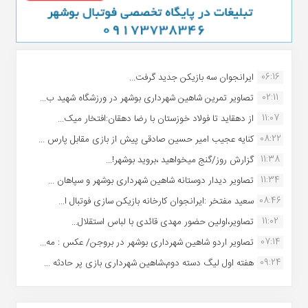
06:16
ایرانجوان سه بازیکن جدید گرفت...
02:11
تصاویر تمرین شاهین شهردارى بوشهر در ورزشگاه شهید ب...
11:07
از دهقاید تا فولاد خوزستان با رضا دهقان:افتخار میک...
08:22
کنایه عجیب امیر حسین صادقی پیش از بازی مقابل پارس ...
11:38
گزارش روز/گنج میخواهید ،بروید بوشهر!...
11:34
تصاویر دیدار دوستانه شاهین شهردارى بوشهر و سپاهان ...
08:46
سعید مفتخر :ایرانجوان کارخانه بازیکن سازی فوتبال ا...
11:02
تصاویر،اولین حضور مهدی قائدی با لباس استقلال...
07:14
تصاویر اردو شاهین شهرداری بوشهر در بروجن/ عکس : مه...
09:24
هفته اول لیگ دسته دوم،شاهین شهرداری بازی پر حادثه ...