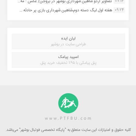
07:14
تصاویر اردو شاهین شهرداری بوشهر در بروجن/ عکس : مه...
09:24
هفته اول لیگ دسته دوم،شاهین شهرداری بازی پر حادثه ...
لیان ایده
طراحی سایت در بوشهر
اسپید پیامک
پنل پیامکی با ۹۵٪ تخفیف خرید پنل
کلیه حقوق و امتیازات این سایت متعلق به "پایگاه تخصصی فوتبال بوشهر" می‌باشد.