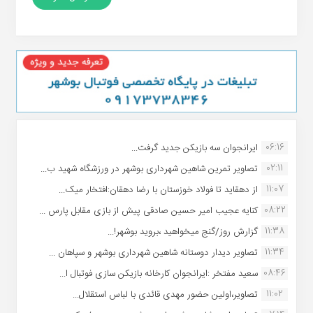
06:16
ایرانجوان سه بازیکن جدید گرفت...
02:11
تصاویر تمرین شاهین شهردارى بوشهر در ورزشگاه شهید ب...
11:07
از دهقاید تا فولاد خوزستان با رضا دهقان:افتخار میک...
08:22
کنایه عجیب امیر حسین صادقی پیش از بازی مقابل پارس ...
11:38
گزارش روز/گنج میخواهید ،بروید بوشهر!...
11:34
تصاویر دیدار دوستانه شاهین شهردارى بوشهر و سپاهان ...
08:46
سعید مفتخر :ایرانجوان کارخانه بازیکن سازی فوتبال ا...
11:02
تصاویر،اولین حضور مهدی قائدی با لباس استقلال...